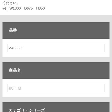
ム
ください。
修理お問い合わせ
クレーム公開
自分らしい家づくり
最高のリノベ会社が
みつ
照明
ペット用品
例）W1800 D675 H850
横浜スマート
ショールー
SUVACO
かる
リノベりす
ム
ウェルビーみのお
HDC
説明書・図面検索
水まわり
3年保証
BOX
内装用建材
パネル・壁材
品番
お役立ち情報
住まいの
スタイリング
ロートアイアン
天然石・石材
アイデア
ミラタップ
チャンネル
メンテナンス・
施工材
新商品
オンライン相談
商品名
カテゴリ・
シリーズ