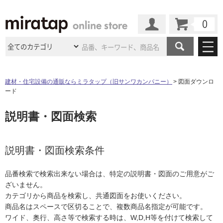
カート
マイページ
商品カテゴリ
建材・住宅設備の通販ならミラタップ（旧サンワカンパニー）
図面ダウンロ
ード
施工事例
洗面所・水回り
タイル
説明書・図面検索
ショールーム
施工事例
法人案件納入事例
キッチン
浴室（風呂・
バスルー
ム）・
トイレ
ショールームの
ご案内
東京
ショールーム
ミラタップ
のあるくらし
お客様訪問
インタビュー
説明書・図面検索条件
ドア（扉）・
建具・玄関
サポート
扉
エクステリア
（外構）
大阪
ショールーム
仙台
ショールーム
店舗・施設事例
品番検索で検索出来ない場合は、特定の説明書・図面のご用意がご
その他サービス
ご利用ガイド
初めての方へ
ざいません。
ウッドデッキ
フローリング・
床材
名古屋
ショールーム
京都
ショールーム
カテゴリから商品を検索し、共通図面をお使いください。
ミラタップと
創る家
工事会社紹介
Coziコンシ
よくある質問
お問い合わせ
商品名はスペースで区切ることで、複数商品名指定が可能です。
ASOLIE
ェルジュ
収納
インテリア・
家具
福岡
ショールーム
札幌スマート
ショールー
ワイド、奥行、高さ等で検索する時は、W,D,H等を付けて検索して