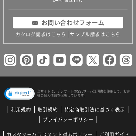
コンパクトキッチン
コンパクコンパクトキッチンその他トキッチンそ
の他
お問い合わせフォーム
MUJI＋KITCHEN
カップボード（食器棚・キッチンボード）
カタログ請求はこちら
サンプル請求はこちら
コンビネーションキッチン（セクショナルキッチ
ン）
キッチン機器
レンジフード（換気扇）
ビルトイン冷蔵庫
キッチン家電
キッチン雑貨・アクセサリー
キッチン収納
キッチンパネル
当サイトは、デジサートの
SSLサーバ証明書を使用して、
お客
様の個人情報を保護しています。
キッチンカウンター・天板
メンテナンス
利用規約
取引規約
特定商取引法に基づく表示
浴室（風呂・バスルーム）・トイレ
システムバス（ユニットバス）
プライバシーポリシー
バスタブ（浴槽）
バス共通
カスタマーハラスメント対応ポリシー
ご利用ガイド