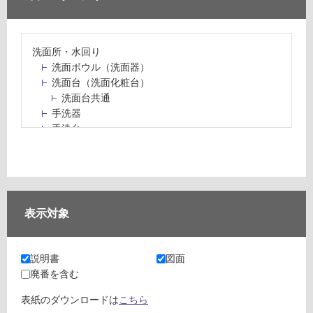
洗面所・水回り
洗面ボウル（洗面器）
洗面台（洗面化粧台）
洗面台共通
手洗器
手洗台
水栓パン・スロップシンク
水栓金具・水栓（蛇口）・カラン
止水栓・排水金物
ミラーボックス・ミラーキャビネット
ミラー（鏡）
表示対象
洗面アクセサリー
洗面所収納（洗面収納）
カウンター・天板（洗面所・水回り）
説明書
図面
室内物干し（物干しワイヤー・ロープ）
廃番を含む
ランドリールーム
メンテナンス
表紙のダウンロードは
こちら
タイル