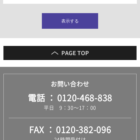
タイルインデックス
スラブタイル
フロアタイル（塩ビタイル）
表示する
玄関タイル・庭タイル
キッチンタイル
外壁タイル
洗面台タイル
浴室タイル（お風呂タイル）
屋内床タイル
駐車場タイル
木目調タイル
お問い合わせ
セメント・コンクリート調タイル
アンティーク調タイル
電話
0120-468-838
テラコッタ調タイル
ストーン調タイル
平日 9：30～17：00
大理石調タイル
はめ込み式床材
キッチン
FAX
0120-382-096
システムキッチン
キッチン共通その他
24時間受付け