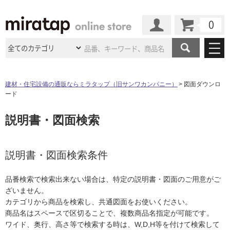
カート
マイページ
商品カテゴリ
建材・住宅設備の通販ならミラタップ（旧サンワカンパニー）
図面ダウンロ
ード
施工事例
洗面所・水回り
タイル
説明書・図面検索
ショールーム
施工事例
法人案件納入事例
キッチン
浴室（風呂・
バスルー
ム）・
トイレ
ショールームの
ご案内
東京
ショールーム
ミラタップ
のあるくらし
お客様訪問
インタビュー
説明書・図面検索条件
ドア（扉）・
建具・玄関
サポート
扉
エクステリア
（外構）
大阪
ショールーム
仙台
ショールーム
店舗・施設事例
品番検索で検索出来ない場合は、特定の説明書・図面のご用意がご
その他サービス
ご利用ガイド
初めての方へ
ざいません。
ウッドデッキ
フローリング・
床材
名古屋
ショールーム
京都
ショールーム
カテゴリから商品を検索し、共通図面をお使いください。
ミラタップと
創る家
工事会社紹介
Coziコンシ
よくある質問
お問い合わせ
商品名はスペースで区切ることで、複数商品名指定が可能です。
ASOLIE
ェルジュ
収納
インテリア・
家具
福岡
ショールーム
札幌スマート
ショールー
ワイド、奥行、高さ等で検索する時は、W,D,H等を付けて検索して