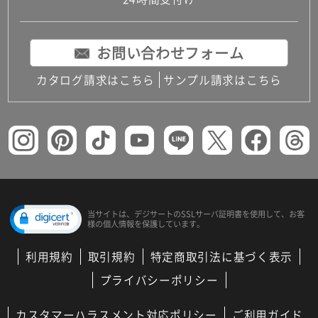
コンパクトキッチン
コンパクコンパクトキッチンその他トキッチンそ
の他
お問い合わせフォーム
MUJI＋KITCHEN
カップボード（食器棚・キッチンボード）
カタログ請求はこちら
サンプル請求はこちら
コンビネーションキッチン（セクショナルキッチ
ン）
キッチン機器
レンジフード（換気扇）
ビルトイン冷蔵庫
キッチン家電
キッチン雑貨・アクセサリー
キッチン収納
キッチンパネル
当サイトは、デジサートの
SSLサーバ証明書を使用して、
お客
様の個人情報を保護しています。
キッチンカウンター・天板
メンテナンス
利用規約
取引規約
特定商取引法に基づく表示
浴室（風呂・バスルーム）・トイレ
システムバス（ユニットバス）
プライバシーポリシー
バスタブ（浴槽）
バス共通
カスタマーハラスメント対応ポリシー
ご利用ガイド