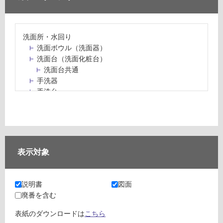
洗面所・水回り
洗面ボウル（洗面器）
洗面台（洗面化粧台）
洗面台共通
手洗器
手洗台
水栓パン・スロップシンク
水栓金具・水栓（蛇口）・カラン
止水栓・排水金物
ミラーボックス・ミラーキャビネット
ミラー（鏡）
表示対象
洗面アクセサリー
洗面所収納（洗面収納）
カウンター・天板（洗面所・水回り）
説明書
図面
室内物干し（物干しワイヤー・ロープ）
廃番を含む
ランドリールーム
メンテナンス
表紙のダウンロードは
こちら
タイル