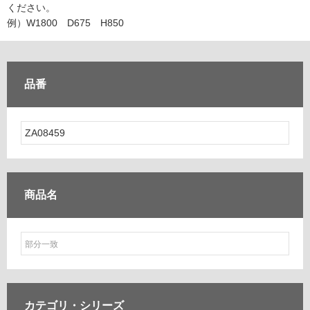
ム
ください。
修理お問い合わせ
クレーム公開
自分らしい家づくり
最高のリノベ会社が
みつ
照明
ペット用品
例）W1800 D675 H850
横浜スマート
ショールー
SUVACO
かる
リノベりす
ム
ウェルビーみのお
HDC
説明書・図面検索
水まわり
3年保証
BOX
内装用建材
パネル・壁材
品番
お役立ち情報
住まいの
スタイリング
ロートアイアン
天然石・石材
アイデア
ミラタップ
チャンネル
メンテナンス・
施工材
新商品
オンライン相談
商品名
カテゴリ・
シリーズ