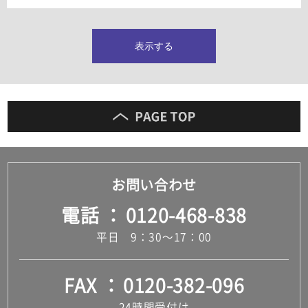
タイルインデックス
スラブタイル
フロアタイル（塩ビタイル）
表示する
玄関タイル・庭タイル
キッチンタイル
外壁タイル
洗面台タイル
浴室タイル（お風呂タイル）
屋内床タイル
駐車場タイル
木目調タイル
お問い合わせ
セメント・コンクリート調タイル
アンティーク調タイル
電話
0120-468-838
テラコッタ調タイル
ストーン調タイル
平日 9：30～17：00
大理石調タイル
はめ込み式床材
キッチン
FAX
0120-382-096
システムキッチン
キッチン共通その他
24時間受付け