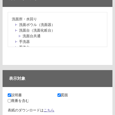
洗面所・水回り
洗面ボウル（洗面器）
洗面台（洗面化粧台）
洗面台共通
手洗器
手洗台
水栓パン・スロップシンク
水栓金具・水栓（蛇口）・カラン
止水栓・排水金物
ミラーボックス・ミラーキャビネット
ミラー（鏡）
表示対象
洗面アクセサリー
洗面所収納（洗面収納）
カウンター・天板（洗面所・水回り）
説明書
図面
室内物干し（物干しワイヤー・ロープ）
廃番を含む
ランドリールーム
メンテナンス
表紙のダウンロードは
こちら
タイル