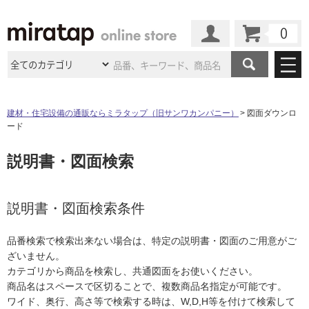
カート
マイページ
商品カテゴリ
建材・住宅設備の通販ならミラタップ（旧サンワカンパニー）
図面ダウンロ
ード
施工事例
洗面所・水回り
タイル
説明書・図面検索
ショールーム
施工事例
法人案件納入事例
キッチン
浴室（風呂・
バスルー
ム）・
トイレ
ショールームの
ご案内
東京
ショールーム
ミラタップ
のあるくらし
お客様訪問
インタビュー
説明書・図面検索条件
ドア（扉）・
建具・玄関
サポート
扉
エクステリア
（外構）
大阪
ショールーム
仙台
ショールーム
店舗・施設事例
品番検索で検索出来ない場合は、特定の説明書・図面のご用意がご
その他サービス
ご利用ガイド
初めての方へ
ざいません。
ウッドデッキ
フローリング・
床材
名古屋
ショールーム
京都
ショールーム
カテゴリから商品を検索し、共通図面をお使いください。
ミラタップと
創る家
工事会社紹介
Coziコンシ
よくある質問
お問い合わせ
商品名はスペースで区切ることで、複数商品名指定が可能です。
ASOLIE
ェルジュ
収納
インテリア・
家具
福岡
ショールーム
札幌スマート
ショールー
ワイド、奥行、高さ等で検索する時は、W,D,H等を付けて検索して