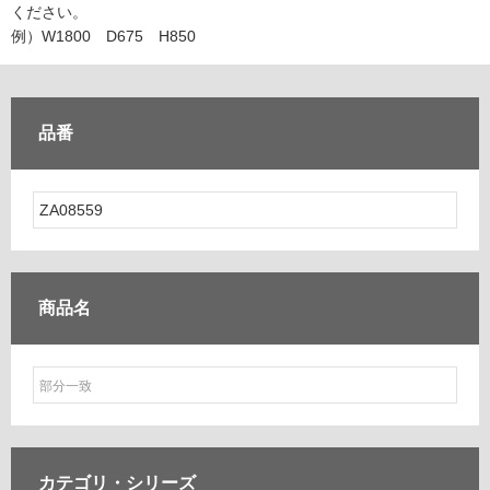
ム
ください。
修理お問い合わせ
クレーム公開
自分らしい家づくり
最高のリノベ会社が
みつ
照明
ペット用品
例）W1800 D675 H850
横浜スマート
ショールー
SUVACO
かる
リノベりす
ム
ウェルビーみのお
HDC
説明書・図面検索
水まわり
3年保証
BOX
内装用建材
パネル・壁材
品番
お役立ち情報
住まいの
スタイリング
ロートアイアン
天然石・石材
アイデア
ミラタップ
チャンネル
メンテナンス・
施工材
新商品
オンライン相談
商品名
カテゴリ・
シリーズ