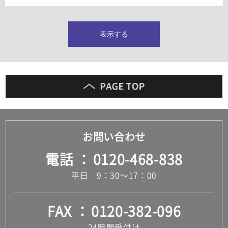
タイルインデックス
スラブタイル
フロアタイル（塩ビタイル）
表示する
玄関タイル・庭タイル
キッチンタイル
外壁タイル
洗面台タイル
浴室タイル（お風呂タイル）
屋内床タイル
駐車場タイル
木目調タイル
お問い合わせ
セメント・コンクリート調タイル
アンティーク調タイル
電話
0120-468-838
テラコッタ調タイル
ストーン調タイル
平日 9：30～17：00
大理石調タイル
はめ込み式床材
キッチン
FAX
0120-382-096
システムキッチン
キッチン共通その他
24時間受付け