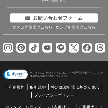
コンパクトキッチン
コンパクコンパクトキッチンその他トキッチンそ
の他
お問い合わせフォーム
MUJI＋KITCHEN
カップボード（食器棚・キッチンボード）
カタログ請求はこちら
サンプル請求はこちら
コンビネーションキッチン（セクショナルキッチ
ン）
キッチン機器
レンジフード（換気扇）
ビルトイン冷蔵庫
キッチン家電
キッチン雑貨・アクセサリー
キッチン収納
キッチンパネル
当サイトは、デジサートの
SSLサーバ証明書を使用して、
お客
様の個人情報を保護しています。
キッチンカウンター・天板
メンテナンス
利用規約
取引規約
特定商取引法に基づく表示
浴室（風呂・バスルーム）・トイレ
システムバス（ユニットバス）
プライバシーポリシー
バスタブ（浴槽）
バス共通
カスタマーハラスメント対応ポリシー
ご利用ガイド