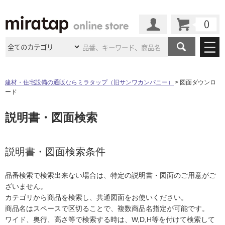
カート
マイページ
商品カテゴリ
建材・住宅設備の通販ならミラタップ（旧サンワカンパニー）
図面ダウンロ
ード
施工事例
洗面所・水回り
タイル
説明書・図面検索
ショールーム
施工事例
法人案件納入事例
キッチン
浴室（風呂・
バスルー
ム）・
トイレ
ショールームの
ご案内
東京
ショールーム
ミラタップ
のあるくらし
お客様訪問
インタビュー
説明書・図面検索条件
ドア（扉）・
建具・玄関
サポート
扉
エクステリア
（外構）
大阪
ショールーム
仙台
ショールーム
店舗・施設事例
品番検索で検索出来ない場合は、特定の説明書・図面のご用意がご
その他サービス
ご利用ガイド
初めての方へ
ざいません。
ウッドデッキ
フローリング・
床材
名古屋
ショールーム
京都
ショールーム
カテゴリから商品を検索し、共通図面をお使いください。
ミラタップと
創る家
工事会社紹介
Coziコンシ
よくある質問
お問い合わせ
商品名はスペースで区切ることで、複数商品名指定が可能です。
ASOLIE
ェルジュ
収納
インテリア・
家具
福岡
ショールーム
札幌スマート
ショールー
ワイド、奥行、高さ等で検索する時は、W,D,H等を付けて検索して