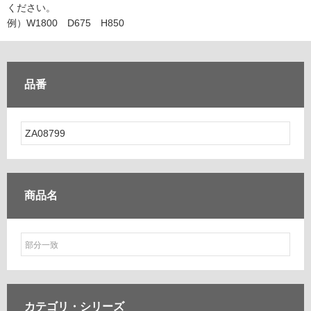
ム
ください。
修理お問い合わせ
クレーム公開
自分らしい家づくり
最高のリノベ会社が
みつ
照明
ペット用品
例）W1800 D675 H850
横浜スマート
ショールー
SUVACO
かる
リノベりす
ム
ウェルビーみのお
HDC
説明書・図面検索
水まわり
3年保証
BOX
内装用建材
パネル・壁材
品番
お役立ち情報
住まいの
スタイリング
ロートアイアン
天然石・石材
アイデア
ミラタップ
チャンネル
メンテナンス・
施工材
新商品
オンライン相談
商品名
カテゴリ・
シリーズ