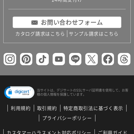
コンパクトキッチン
コンパクコンパクトキッチンその他トキッチンそ
の他
お問い合わせフォーム
MUJI＋KITCHEN
カップボード（食器棚・キッチンボード）
カタログ請求はこちら
サンプル請求はこちら
コンビネーションキッチン（セクショナルキッチ
ン）
キッチン機器
レンジフード（換気扇）
ビルトイン冷蔵庫
キッチン家電
キッチン雑貨・アクセサリー
キッチン収納
キッチンパネル
当サイトは、デジサートの
SSLサーバ証明書を使用して、
お客
様の個人情報を保護しています。
キッチンカウンター・天板
メンテナンス
利用規約
取引規約
特定商取引法に基づく表示
浴室（風呂・バスルーム）・トイレ
システムバス（ユニットバス）
プライバシーポリシー
バスタブ（浴槽）
バス共通
カスタマーハラスメント対応ポリシー
ご利用ガイド