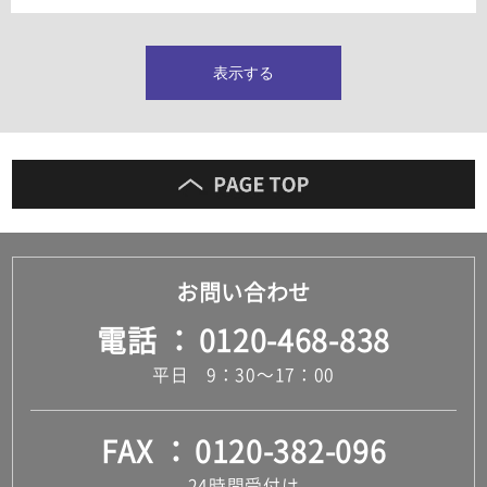
タイルインデックス
スラブタイル
フロアタイル（塩ビタイル）
表示する
玄関タイル・庭タイル
キッチンタイル
外壁タイル
洗面台タイル
浴室タイル（お風呂タイル）
屋内床タイル
駐車場タイル
木目調タイル
お問い合わせ
セメント・コンクリート調タイル
アンティーク調タイル
電話
0120-468-838
テラコッタ調タイル
ストーン調タイル
平日 9：30～17：00
大理石調タイル
はめ込み式床材
キッチン
FAX
0120-382-096
システムキッチン
キッチン共通その他
24時間受付け