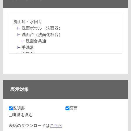
洗面所・水回り
洗面ボウル（洗面器）
洗面台（洗面化粧台）
洗面台共通
手洗器
手洗台
水栓パン・スロップシンク
水栓金具・水栓（蛇口）・カラン
止水栓・排水金物
ミラーボックス・ミラーキャビネット
ミラー（鏡）
表示対象
洗面アクセサリー
洗面所収納（洗面収納）
カウンター・天板（洗面所・水回り）
説明書
図面
室内物干し（物干しワイヤー・ロープ）
廃番を含む
ランドリールーム
メンテナンス
表紙のダウンロードは
こちら
タイル