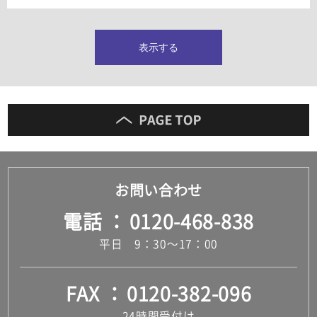
タイルインデックス
スラブタイル
フロアタイル（塩ビタイル）
表示する
玄関タイル・庭タイル
キッチンタイル
外壁タイル
洗面台タイル
浴室タイル（お風呂タイル）
屋内床タイル
駐車場タイル
木目調タイル
お問い合わせ
セメント・コンクリート調タイル
アンティーク調タイル
電話
0120-468-838
テラコッタ調タイル
ストーン調タイル
平日 9：30～17：00
大理石調タイル
はめ込み式床材
キッチン
FAX
0120-382-096
システムキッチン
キッチン共通その他
24時間受付け