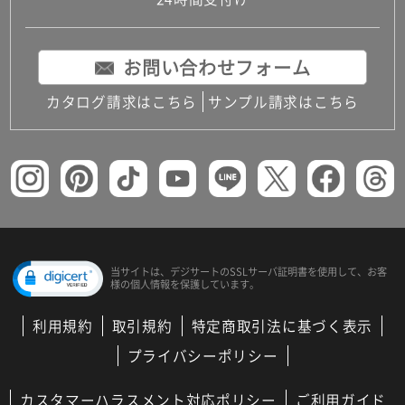
コンパクトキッチン
コンパクコンパクトキッチンその他トキッチンそ
の他
お問い合わせフォーム
MUJI＋KITCHEN
カップボード（食器棚・キッチンボード）
カタログ請求はこちら
サンプル請求はこちら
コンビネーションキッチン（セクショナルキッチ
ン）
キッチン機器
レンジフード（換気扇）
ビルトイン冷蔵庫
キッチン家電
キッチン雑貨・アクセサリー
キッチン収納
キッチンパネル
当サイトは、デジサートの
SSLサーバ証明書を使用して、
お客
様の個人情報を保護しています。
キッチンカウンター・天板
メンテナンス
利用規約
取引規約
特定商取引法に基づく表示
浴室（風呂・バスルーム）・トイレ
システムバス（ユニットバス）
プライバシーポリシー
バスタブ（浴槽）
バス共通
カスタマーハラスメント対応ポリシー
ご利用ガイド