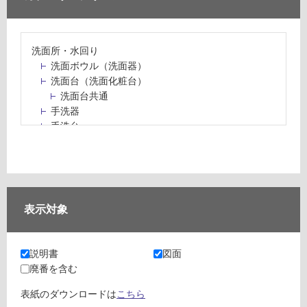
洗面所・水回り
洗面ボウル（洗面器）
洗面台（洗面化粧台）
洗面台共通
手洗器
手洗台
水栓パン・スロップシンク
水栓金具・水栓（蛇口）・カラン
止水栓・排水金物
ミラーボックス・ミラーキャビネット
ミラー（鏡）
表示対象
洗面アクセサリー
洗面所収納（洗面収納）
カウンター・天板（洗面所・水回り）
説明書
図面
室内物干し（物干しワイヤー・ロープ）
廃番を含む
ランドリールーム
メンテナンス
表紙のダウンロードは
こちら
タイル