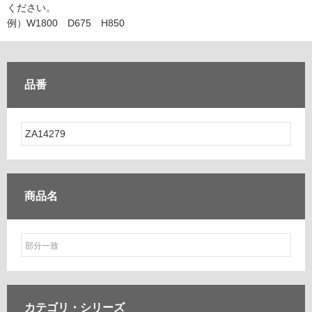
ム
ください。
修理お問い合わせ
クレーム公開
自分らしい家づくり
最高のリノベ会社が
みつ
照明
ペット用品
例）W1800 D675 H850
横浜スマート
ショールー
SUVACO
かる
リノベりす
ム
ウェルビーみのお
HDC
説明書・図面検索
水まわり
3年保証
BOX
内装用建材
パネル・壁材
品番
お役立ち情報
住まいの
スタイリング
ロートアイアン
天然石・石材
アイデア
ミラタップ
チャンネル
メンテナンス・
施工材
新商品
オンライン相談
商品名
カテゴリ・
シリーズ