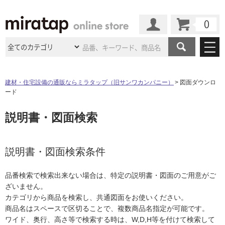
カート
マイページ
商品カテゴリ
建材・住宅設備の通販ならミラタップ（旧サンワカンパニー）
図面ダウンロ
ード
施工事例
洗面所・水回り
タイル
説明書・図面検索
ショールーム
施工事例
法人案件納入事例
キッチン
浴室（風呂・
バスルー
ム）・
トイレ
ショールームの
ご案内
東京
ショールーム
ミラタップ
のあるくらし
お客様訪問
インタビュー
説明書・図面検索条件
ドア（扉）・
建具・玄関
サポート
扉
エクステリア
（外構）
大阪
ショールーム
仙台
ショールーム
店舗・施設事例
品番検索で検索出来ない場合は、特定の説明書・図面のご用意がご
その他サービス
ご利用ガイド
初めての方へ
ざいません。
ウッドデッキ
フローリング・
床材
名古屋
ショールーム
京都
ショールーム
カテゴリから商品を検索し、共通図面をお使いください。
ミラタップと
創る家
工事会社紹介
Coziコンシ
よくある質問
お問い合わせ
商品名はスペースで区切ることで、複数商品名指定が可能です。
ASOLIE
ェルジュ
収納
インテリア・
家具
福岡
ショールーム
札幌スマート
ショールー
ワイド、奥行、高さ等で検索する時は、W,D,H等を付けて検索して