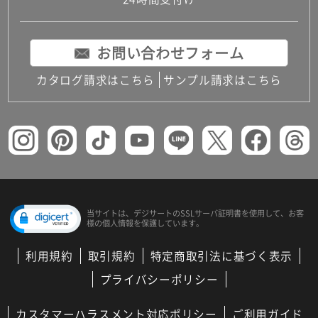
コンパクトキッチン
コンパクコンパクトキッチンその他トキッチンそ
の他
お問い合わせフォーム
MUJI＋KITCHEN
カップボード（食器棚・キッチンボード）
カタログ請求はこちら
サンプル請求はこちら
コンビネーションキッチン（セクショナルキッチ
ン）
キッチン機器
レンジフード（換気扇）
ビルトイン冷蔵庫
キッチン家電
キッチン雑貨・アクセサリー
キッチン収納
キッチンパネル
当サイトは、デジサートの
SSLサーバ証明書を使用して、
お客
様の個人情報を保護しています。
キッチンカウンター・天板
メンテナンス
利用規約
取引規約
特定商取引法に基づく表示
浴室（風呂・バスルーム）・トイレ
システムバス（ユニットバス）
プライバシーポリシー
バスタブ（浴槽）
バス共通
カスタマーハラスメント対応ポリシー
ご利用ガイド