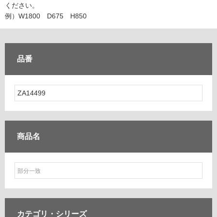
ム
ください。
修理お問い合わせ
クレーム公開
自分らしい家づくり
最高のリノベ会社が
みつ
照明
ペット用品
例）W1800 D675 H850
横浜スマート
ショールー
SUVACO
かる
リノベりす
ム
ウェルビーみのお
HDC
説明書・図面検索
水まわり
3年保証
BOX
内装用建材
パネル・壁材
品番
お役立ち情報
住まいの
スタイリング
ロートアイアン
天然石・石材
アイデア
ミラタップ
チャンネル
メンテナンス・
施工材
新商品
オンライン相談
商品名
カテゴリ・
シリーズ