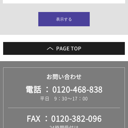
タイルインデックス
スラブタイル
フロアタイル（塩ビタイル）
表示する
玄関タイル・庭タイル
キッチンタイル
外壁タイル
洗面台タイル
浴室タイル（お風呂タイル）
屋内床タイル
駐車場タイル
木目調タイル
お問い合わせ
セメント・コンクリート調タイル
アンティーク調タイル
電話
0120-468-838
テラコッタ調タイル
ストーン調タイル
平日 9：30～17：00
大理石調タイル
はめ込み式床材
キッチン
FAX
0120-382-096
システムキッチン
キッチン共通その他
24時間受付け