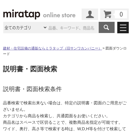
カート
マイページ
商品カテゴリ
建材・住宅設備の通販ならミラタップ（旧サンワカンパニー）
図面ダウンロ
ード
施工事例
洗面所・水回り
タイル
説明書・図面検索
ショールーム
施工事例
法人案件納入事例
キッチン
浴室（風呂・
バスルー
ム）・
トイレ
ショールームの
ご案内
東京
ショールーム
ミラタップ
のあるくらし
お客様訪問
インタビュー
説明書・図面検索条件
ドア（扉）・
建具・玄関
サポート
扉
エクステリア
（外構）
大阪
ショールーム
仙台
ショールーム
店舗・施設事例
品番検索で検索出来ない場合は、特定の説明書・図面のご用意がご
その他サービス
ご利用ガイド
初めての方へ
ざいません。
ウッドデッキ
フローリング・
床材
名古屋
ショールーム
京都
ショールーム
カテゴリから商品を検索し、共通図面をお使いください。
ミラタップと
創る家
工事会社紹介
Coziコンシ
よくある質問
お問い合わせ
商品名はスペースで区切ることで、複数商品名指定が可能です。
ASOLIE
ェルジュ
収納
インテリア・
家具
福岡
ショールーム
札幌スマート
ショールー
ワイド、奥行、高さ等で検索する時は、W,D,H等を付けて検索して