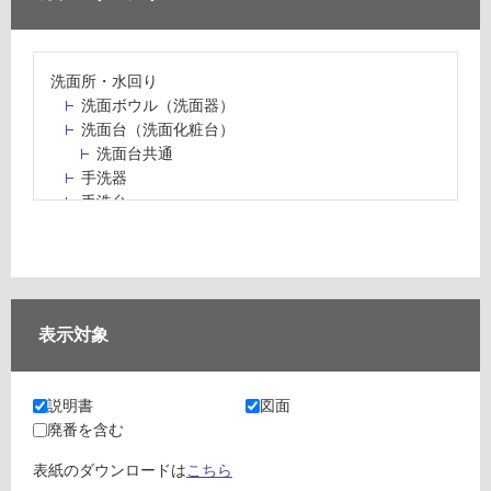
洗面所・水回り
洗面ボウル（洗面器）
洗面台（洗面化粧台）
洗面台共通
手洗器
手洗台
水栓パン・スロップシンク
水栓金具・水栓（蛇口）・カラン
止水栓・排水金物
ミラーボックス・ミラーキャビネット
ミラー（鏡）
表示対象
洗面アクセサリー
洗面所収納（洗面収納）
カウンター・天板（洗面所・水回り）
説明書
図面
室内物干し（物干しワイヤー・ロープ）
廃番を含む
ランドリールーム
メンテナンス
表紙のダウンロードは
こちら
タイル