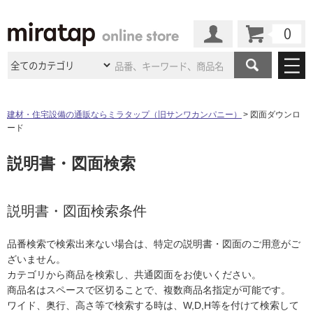
カート
マイページ
商品カテゴリ
建材・住宅設備の通販ならミラタップ（旧サンワカンパニー）
図面ダウンロ
洗面所・水回り
ード
施工事例
洗面ボウル（洗面器）
洗面所・水回り
タイル
洗面台（洗面化粧台）
説明書・図面検索
ショールーム
施工事例
法人案件納入事例
洗面台共通
キッチン
浴室（風呂・
バスルー
手洗器
ム）・
トイレ
ショールームの
ご案内
東京
ショールーム
手洗台
ミラタップ
のあるくらし
お客様訪問
インタビュー
説明書・図面検索条件
ドア（扉）・
建具・玄関
水栓パン・スロップシンク
サポート
扉
エクステリア
（外構）
水栓金具・水栓（蛇口）・カラン
大阪
ショールーム
仙台
ショールーム
店舗・施設事例
品番検索で検索出来ない場合は、特定の説明書・図面のご用意がご
止水栓・排水金物
その他サービス
ご利用ガイド
初めての方へ
ざいません。
ミラーボックス・ミラーキャビネット
ウッドデッキ
フローリング・
床材
名古屋
ショールーム
京都
ショールーム
カテゴリから商品を検索し、共通図面をお使いください。
ミラー（鏡）
ミラタップと
創る家
工事会社紹介
Coziコンシ
よくある質問
お問い合わせ
商品名はスペースで区切ることで、複数商品名指定が可能です。
洗面アクセサリー
ASOLIE
ェルジュ
収納
インテリア・
家具
福岡
ショールーム
札幌スマート
ショールー
ワイド、奥行、高さ等で検索する時は、W,D,H等を付けて検索して
洗面所収納（洗面収納）