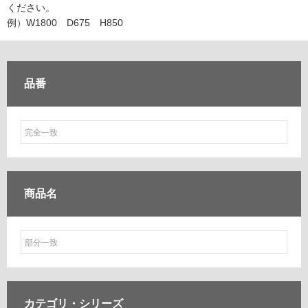
ム
ください。
カウンター・天板（洗面所・水回り）
修理お問い合わせ
クレーム公開
自分らしい家づくり
最高のリノベ会社が
みつ
照明
ペット用品
例）W1800 D675 H850
室内物干し（物干しワイヤー・ロープ）
横浜スマート
ショールー
SUVACO
かる
リノベりす
ランドリールーム
ム
ウェルビーみのお
HDC
説明書・図面検索
水まわり
3年保証
メンテナンス
BOX
内装用建材
パネル・壁材
タイル
品番
お役立ち情報
住まいの
スタイリング
タイルインデックス
ロートアイアン
天然石・石材
アイデア
スラブタイル
フロアタイル（塩ビタイル）
ミラタップ
チャンネル
メンテナンス・
施工材
新商品
玄関タイル・庭タイル
オンライン相談
キッチンタイル
外壁タイル
洗面台タイル
浴室タイル（お風呂タイル）
商品名
屋内床タイル
駐車場タイル
インダスターカウンター
木目調タイル
プレーンKプティ
セメント・コンクリート調タイル
センシー
アンティーク調タイル
ミニモラス
テラコッタ調タイル
レッタンゴロ
ストーン調タイル
カテゴリ・
シリーズ
コンパクトキッチン430