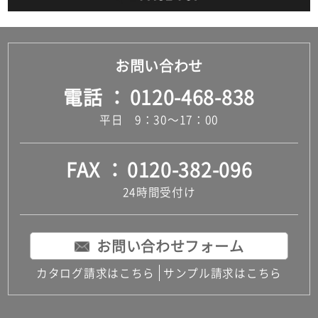
表札
物置・屋外収納
庇（ひさし）
布団干しバー
お問い合わせ
フェンス・ルーバー
ガーデン雑貨・アウトドア用品
電話
0120-468-838
立水栓・散水栓
水栓パン・スロップシンク
平日 9：30～17：00
ガーデンシンク
タイヤ止め・サイクルスタンド
FAX
0120-382-096
エクステリアその他
集合住宅向け
24時間受付け
EV・PHEV用充電ボックス（電気自動車用）
ウッドデッキ
樹脂製（人工木）ウッドデッキ
お問い合わせフォーム
天然木ウッドデッキ
デッキ用金物
カタログ請求はこちら
サンプル請求はこちら
フローリング・床材
複合（積層）フローリング
無垢フローリング