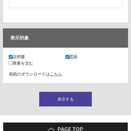
浴室（風呂・バスルーム）・トイレ
システムバス（ユニットバス）
バスタブ（浴槽）
バス共通
シャワーブース（シャワールーム）
表示対象
浴室用水栓・シャワー
浴室用パネル
バスアクセサリー
説明書
図面
バストレー・バスチェア
廃番を含む
トイレ・トイレ関連製品
ドア（扉）・建具・玄関扉
表紙のダウンロードは
こちら
内装建具・室内ドア（内装ドア）
建具共通部材
玄関ドア（玄関扉）
エクステリア（外構）・玄関まわり
表示する
玄関ドア（玄関扉）
門柱・機能門柱（機能ポール）
宅配ボックス
インターホンカバー（ドアホンカバー）
ポスト（郵便受け・玄関ポスト）