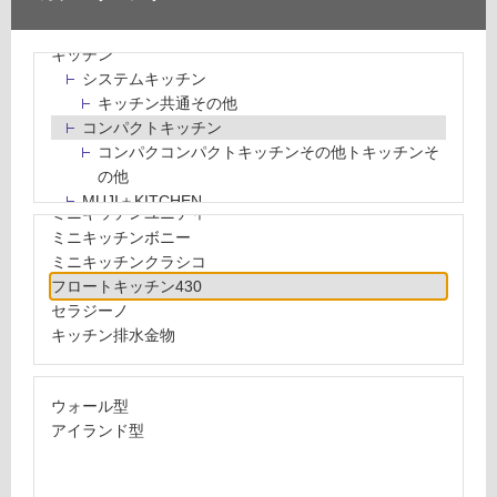
大理石調タイル
エスティコ
はめ込み式床材
グラッド45コンパクト
キッチン
KNSコンパクトキッチン
システムキッチン
バーノ
キッチン共通その他
コトーネ
コンパクトキッチン
メタロ
コンパクコンパクトキッチンその他トキッチンそ
モルタナ
の他
パティーナコンパクトキッチン
MUJI＋KITCHEN
ミニキッチンユニティ
カップボード（食器棚・キッチンボード）
ミニキッチンボニー
コンビネーションキッチン（セクショナルキッチ
ミニキッチンクラシコ
ン）
フロートキッチン430
キッチン機器
セラジーノ
レンジフード（換気扇）
キッチン排水金物
ビルトイン冷蔵庫
キッチン家電
キッチン雑貨・アクセサリー
ウォール型
キッチン収納
アイランド型
キッチンパネル
キッチンカウンター・天板
メンテナンス