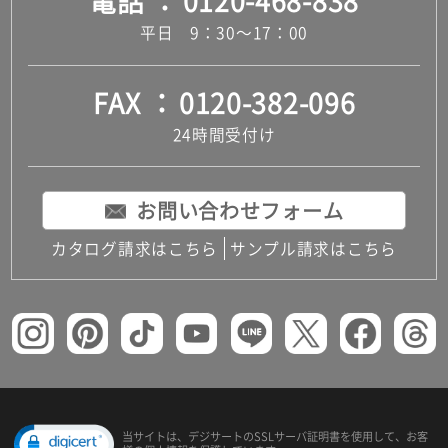
電話
0120-468-838
コンパクトキッチン
平日 9：30～17：00
コンパクコンパクトキッチンその他トキッチンそ
の他
MUJI＋KITCHEN
FAX
0120-382-096
カップボード（食器棚・キッチンボード）
コンビネーションキッチン（セクショナルキッチ
24時間受付け
ン）
キッチン機器
レンジフード（換気扇）
お問い合わせフォーム
ビルトイン冷蔵庫
キッチン家電
カタログ請求はこちら
サンプル請求はこちら
キッチン雑貨・アクセサリー
キッチン収納
キッチンパネル
キッチンカウンター・天板
メンテナンス
浴室（風呂・バスルーム）・トイレ
システムバス（ユニットバス）
バスタブ（浴槽）
バス共通
当サイトは、デジサートの
SSLサーバ証明書を使用して、
お客