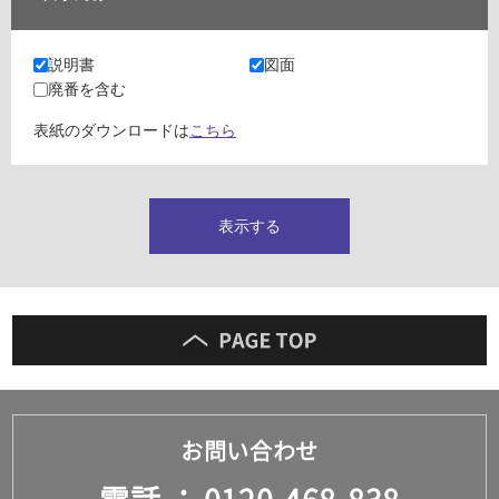
タイルインデックス
スラブタイル
説明書
図面
フロアタイル（塩ビタイル）
廃番を含む
玄関タイル・庭タイル
キッチンタイル
表紙のダウンロードは
こちら
外壁タイル
洗面台タイル
浴室タイル（お風呂タイル）
屋内床タイル
表示する
駐車場タイル
木目調タイル
セメント・コンクリート調タイル
アンティーク調タイル
テラコッタ調タイル
ストーン調タイル
大理石調タイル
はめ込み式床材
キッチン
お問い合わせ
システムキッチン
キッチン共通その他