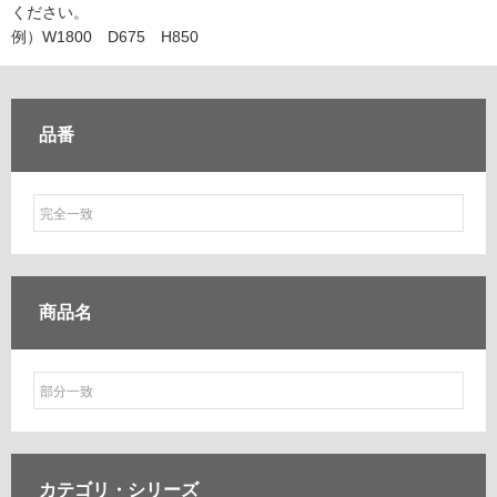
ム
ください。
修理お問い合わせ
クレーム公開
自分らしい家づくり
最高のリノベ会社が
みつ
照明
ペット用品
例）W1800 D675 H850
横浜スマート
ショールー
SUVACO
かる
リノベりす
ム
ウェルビーみのお
HDC
説明書・図面検索
水まわり
3年保証
BOX
内装用建材
パネル・壁材
品番
お役立ち情報
住まいの
スタイリング
ロートアイアン
天然石・石材
アイデア
ミラタップ
チャンネル
メンテナンス・
施工材
新商品
オンライン相談
エレガンスフレーム洗面
インダスターカウンター
商品名
フィオレット
エルフォルム
ソリディオ
ウッドカスタムカウンター
モルタナ洗面
カスタムカウンター
プレーンVアップライト
カテゴリ・
シリーズ
プレーンV