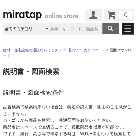
カート
マイページ
商品カテゴリ
建材・住宅設備の通販ならミラタップ（旧サンワカンパニー）
図面ダウンロ
ード
施工事例
洗面所・水回り
タイル
説明書・図面検索
ショールーム
施工事例
法人案件納入事例
キッチン
浴室（風呂・
バスルー
ム）・
トイレ
ショールームの
ご案内
東京
ショールーム
ミラタップ
のあるくらし
お客様訪問
インタビュー
説明書・図面検索条件
ドア（扉）・
建具・玄関
サポート
扉
エクステリア
（外構）
大阪
ショールーム
仙台
ショールーム
店舗・施設事例
品番検索で検索出来ない場合は、特定の説明書・図面のご用意がご
その他サービス
ご利用ガイド
初めての方へ
ざいません。
ウッドデッキ
フローリング・
床材
名古屋
ショールーム
京都
ショールーム
カテゴリから商品を検索し、共通図面をお使いください。
ミラタップと
創る家
工事会社紹介
Coziコンシ
よくある質問
お問い合わせ
商品名はスペースで区切ることで、複数商品名指定が可能です。
ASOLIE
ェルジュ
収納
インテリア・
家具
福岡
ショールーム
札幌スマート
ショールー
ワイド、奥行、高さ等で検索する時は、W,D,H等を付けて検索して