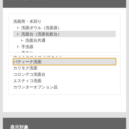
ラート
センシー洗面
フィーネ洗面
洗面所・水回り
ホテル洗面台
洗面ボウル（洗面器）
デリエレ
洗面台（洗面化粧台）
トロピカセット
洗面台共通
リクレール
手洗器
トロピカ洗面台
手洗台
エリッセコッコ フルセット
水栓パン・スロップシンク
パティーナ洗面
水栓金具・水栓（蛇口）・カラン
カリモク洗面
止水栓・排水金物
コロンデコ洗面台
ミラーボックス・ミラーキャビネット
エスティコ洗面
ミラー（鏡）
カウンターオプション品
洗面アクセサリー
洗面所収納（洗面収納）
カウンター・天板（洗面所・水回り）
室内物干し（物干しワイヤー・ロープ）
ランドリールーム
メンテナンス
表示対象
タイル