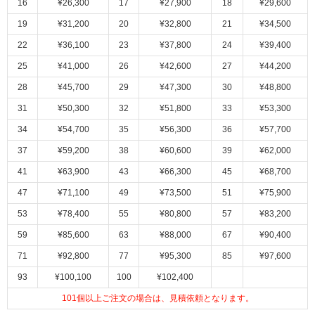
16
¥26,300
17
¥27,900
18
¥29,600
ム
修理お問い合わせ
クレーム公開
自分らしい家づくり
最高のリノベ会社が
みつ
照明
ペット用品
19
¥31,200
20
¥32,800
21
¥34,500
横浜スマート
ショールー
SUVACO
かる
リノベりす
ム
ウェルビーみのお
HDC
22
¥36,100
23
¥37,800
24
¥39,400
説明書・図面検索
水まわり
3年保証
BOX
内装用建材
パネル・壁材
25
¥41,000
26
¥42,600
27
¥44,200
お役立ち情報
住まいの
スタイリング
28
¥45,700
29
¥47,300
30
¥48,800
ロートアイアン
天然石・石材
アイデア
31
¥50,300
32
¥51,800
33
¥53,300
ミラタップ
チャンネル
34
¥54,700
35
¥56,300
36
¥57,700
メンテナンス・
施工材
新商品
オンライン相談
37
¥59,200
38
¥60,600
39
¥62,000
41
¥63,900
43
¥66,300
45
¥68,700
47
¥71,100
49
¥73,500
51
¥75,900
53
¥78,400
55
¥80,800
57
¥83,200
59
¥85,600
63
¥88,000
67
¥90,400
71
¥92,800
77
¥95,300
85
¥97,600
93
¥100,100
100
¥102,400
101
個以上ご注文の場合は、見積依頼となります。