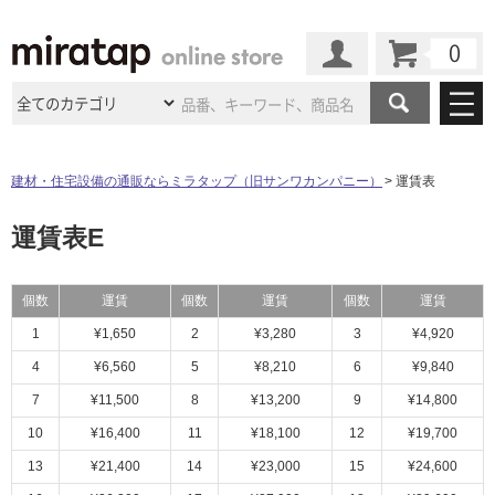
カート
マイページ
商品カテゴリ
建材・住宅設備の通販ならミラタップ（旧サンワカンパニー）
運賃表
施工事例
洗面所・水回り
タイル
運賃表E
ショールーム
施工事例
法人案件納入事例
キッチン
浴室（風呂・
バスルー
ム）・
トイレ
個数
運賃
個数
運賃
個数
運賃
ショールームの
ご案内
東京
ショールーム
ミラタップ
のあるくらし
お客様訪問
インタビュー
ドア（扉）・
建具・玄関
1
¥1,650
2
¥3,280
3
¥4,920
サポート
扉
エクステリア
（外構）
大阪
ショールーム
仙台
ショールーム
4
¥6,560
5
¥8,210
6
¥9,840
店舗・施設事例
その他サービス
ご利用ガイド
初めての方へ
7
¥11,500
8
¥13,200
9
¥14,800
ウッドデッキ
フローリング・
床材
名古屋
ショールーム
京都
ショールーム
10
¥16,400
11
¥18,100
12
¥19,700
ミラタップと
創る家
工事会社紹介
Coziコンシ
よくある質問
お問い合わせ
ASOLIE
ェルジュ
13
¥21,400
14
¥23,000
15
¥24,600
収納
インテリア・
家具
福岡
ショールーム
札幌スマート
ショールー