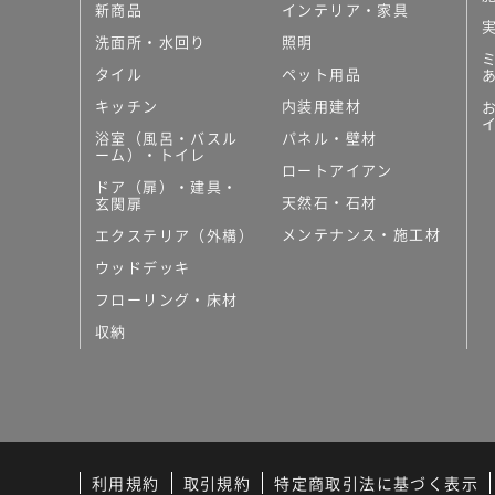
新商品
インテリア・家具
洗面所・水回り
照明
タイル
ペット用品
キッチン
内装用建材
浴室（風呂・バスル
パネル・壁材
ーム）・トイレ
ロートアイアン
ドア（扉）・建具・
天然石・石材
玄関扉
メンテナンス・施工材
エクステリア（外構）
ウッドデッキ
フローリング・床材
収納
利用規約
取引規約
特定商取引法に基づく表示