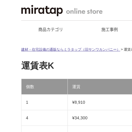
商品カテゴリ
施工事例
建材・住宅設備の通販ならミラタップ（旧サンワカンパニー）
運賃
運賃表K
個数
運賃
1
¥8,910
4
¥34,300