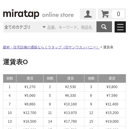
カート
マイページ
商品カテゴリ
建材・住宅設備の通販ならミラタップ（旧サンワカンパニー）
運賃表
施工事例
洗面所・水回り
タイル
運賃表O
ショールーム
施工事例
法人案件納入事例
キッチン
浴室（風呂・
バスルー
ム）・
トイレ
個数
運賃
個数
運賃
個数
運賃
ショールームの
ご案内
東京
ショールーム
ミラタップ
のあるくらし
お客様訪問
インタビュー
ドア（扉）・
建具・玄関
1
¥1,270
2
¥2,530
3
¥3,800
サポート
扉
エクステリア
（外構）
大阪
ショールーム
仙台
ショールーム
4
¥5,060
5
¥6,330
6
¥7,590
店舗・施設事例
その他サービス
ご利用ガイド
初めての方へ
7
¥8,860
8
¥10,160
9
¥11,400
ウッドデッキ
フローリング・
床材
名古屋
ショールーム
京都
ショールーム
10
¥12,700
11
¥13,970
12
¥15,200
ミラタップと
創る家
工事会社紹介
Coziコンシ
よくある質問
お問い合わせ
ASOLIE
ェルジュ
13
¥16,500
14
¥17,780
15
¥19,000
収納
インテリア・
家具
福岡
ショールーム
札幌スマート
ショールー