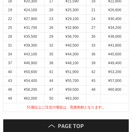
16
¥20,300
17
¥21,590
18
¥22,800
ム
修理お問い合わせ
クレーム公開
自分らしい家づくり
最高のリノベ会社が
みつ
照明
ペット用品
19
¥24,100
20
¥25,300
21
¥26,600
横浜スマート
ショールー
SUVACO
かる
リノベりす
ム
ウェルビーみのお
HDC
22
¥27,900
23
¥29,100
24
¥30,400
説明書・図面検索
水まわり
3年保証
BOX
内装用建材
パネル・壁材
25
¥31,700
26
¥32,900
27
¥34,200
お役立ち情報
住まいの
スタイリング
28
¥35,500
29
¥36,700
30
¥38,000
ロートアイアン
天然石・石材
アイデア
31
¥39,300
32
¥40,500
33
¥41,800
ミラタップ
チャンネル
34
¥43,100
35
¥44,300
36
¥45,600
メンテナンス・
施工材
新商品
オンライン相談
37
¥46,900
38
¥48,100
39
¥49,400
40
¥50,600
41
¥51,900
42
¥53,200
43
¥54,400
44
¥55,700
45
¥57,000
46
¥58,200
47
¥59,500
48
¥60,800
49
¥62,000
50
¥63,300
51
個以上ご注文の場合は、見積依頼となります。