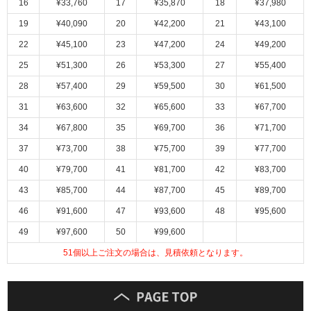
16
¥33,760
17
¥35,870
18
¥37,980
ム
修理お問い合わせ
クレーム公開
自分らしい家づくり
最高のリノベ会社が
みつ
照明
ペット用品
19
¥40,090
20
¥42,200
21
¥43,100
横浜スマート
ショールー
SUVACO
かる
リノベりす
ム
ウェルビーみのお
HDC
22
¥45,100
23
¥47,200
24
¥49,200
説明書・図面検索
水まわり
3年保証
BOX
内装用建材
パネル・壁材
25
¥51,300
26
¥53,300
27
¥55,400
お役立ち情報
住まいの
スタイリング
28
¥57,400
29
¥59,500
30
¥61,500
ロートアイアン
天然石・石材
アイデア
31
¥63,600
32
¥65,600
33
¥67,700
ミラタップ
チャンネル
34
¥67,800
35
¥69,700
36
¥71,700
メンテナンス・
施工材
新商品
オンライン相談
37
¥73,700
38
¥75,700
39
¥77,700
40
¥79,700
41
¥81,700
42
¥83,700
43
¥85,700
44
¥87,700
45
¥89,700
46
¥91,600
47
¥93,600
48
¥95,600
49
¥97,600
50
¥99,600
51
個以上ご注文の場合は、見積依頼となります。