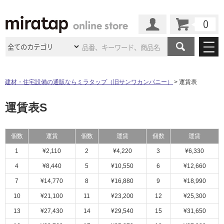
カート
マイページ
商品カテゴリ
建材・住宅設備の通販ならミラタップ（旧サンワカンパニー）
運賃表
施工事例
洗面所・水回り
タイル
運賃表S
ショールーム
施工事例
法人案件納入事例
キッチン
浴室（風呂・
バスルー
ム）・
トイレ
個数
運賃
個数
運賃
個数
運賃
ショールームの
ご案内
東京
ショールーム
ミラタップ
のあるくらし
お客様訪問
インタビュー
ドア（扉）・
建具・玄関
1
¥2,110
2
¥4,220
3
¥6,330
サポート
扉
エクステリア
（外構）
大阪
ショールーム
仙台
ショールーム
4
¥8,440
5
¥10,550
6
¥12,660
店舗・施設事例
その他サービス
ご利用ガイド
初めての方へ
7
¥14,770
8
¥16,880
9
¥18,990
ウッドデッキ
フローリング・
床材
名古屋
ショールーム
京都
ショールーム
10
¥21,100
11
¥23,200
12
¥25,300
ミラタップと
創る家
工事会社紹介
Coziコンシ
よくある質問
お問い合わせ
ASOLIE
ェルジュ
13
¥27,430
14
¥29,540
15
¥31,650
収納
インテリア・
家具
福岡
ショールーム
札幌スマート
ショールー