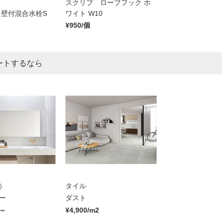
スクリブ ローブフック ホ
 壁付混合水栓S
ワイト W10
¥950/個
ートするなら
）
タイル
ー
ダスト
台～
¥4,900/m2