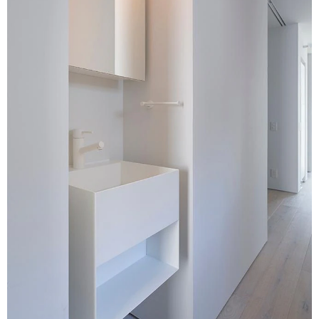
ム
修理お問い合わせ
クレーム公開
自分らしい家づくり
最高のリノベ会社が
みつ
照明
ペット用品
横浜スマート
ショールー
SUVACO
かる
リノベりす
ム
ウェルビーみのお
HDC
説明書・図面検索
水まわり
3年保証
BOX
内装用建材
パネル・壁材
お役立ち情報
住まいの
スタイリング
ロートアイアン
天然石・石材
アイデア
ミラタップ
チャンネル
メンテナンス・
施工材
新商品
オンライン相談