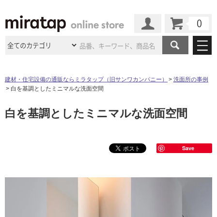
カート
マイページ
商品カテゴリ
建材・住宅設備の通販ならミラタップ（旧サンワカンパニー）
洗面所の事例
白を基調としたミニマルな洗面空間
施工事例
洗面所・水回り
タイル
白を基調としたミニマルな洗面空間
ショールーム
施工事例
法人案件納入事例
キッチン
浴室（風呂・
バスルー
ム）・
トイレ
ショールームの
ご案内
東京
ショールーム
ミラタップ
のあるくらし
お客様訪問
インタビュー
ドア（扉）・
建具・玄関
Save
サポート
扉
エクステリア
（外構）
大阪
ショールーム
仙台
ショールーム
店舗・施設事例
その他サービス
ご利用ガイド
初めての方へ
ウッドデッキ
フローリング・
床材
名古屋
ショールーム
京都
ショールーム
ミラタップと
創る家
工事会社紹介
Coziコンシ
よくある質問
お問い合わせ
ASOLIE
ェルジュ
収納
インテリア・
家具
福岡
ショールーム
札幌スマート
ショールー