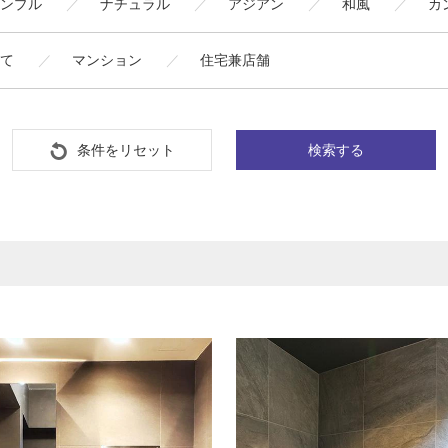
ンプル
ナチュラル
アジアン
和風
カ
て
マンション
住宅兼店舗
条件をリセット
検索する