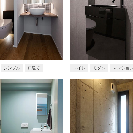
シンプル
戸建て
トイレ
モダン
マンショ