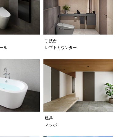
手洗台
ール
レプトカウンター
建具
カ
ノッポ