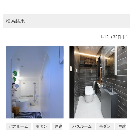
ム
所
トイレ
バスルーム
部屋全般
修理お問い合わせ
クレーム公開
自分らしい家づくり
最高のリノベ会社が
みつ
照明
ペット用品
横浜スマート
ショールー
階段・廊下
ベランダ・バルコニー
SUVACO
かる
リノベりす
ム
ウェルビーみのお
HDC
検索結果
説明書・図面検索
水まわり
3年保証
BOX
玄関・エントランス
エクステリア
内装用建材
パネル・壁材
お役立ち情報
住まいの
スタイリング
1-12（32件中）
ロートアイアン
天然石・石材
アイデア
テイスト
ミラタップ
チャンネル
メンテナンス・
施工材
新商品
オンライン相談
モダン
シンプル
ナチュラル
ア
ジアン
和風
カントリー
クラシッ
ク
タイプ区分
店舗
戸建て
マンション
住宅兼
バスルーム
モダン
戸建
バスルーム
モダン
戸建