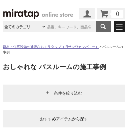
カート
マイページ
商品カテゴリ
建材・住宅設備の通販ならミラタップ（旧サンワカンパニー）
バスルームの
事例
施工事例
洗面所・水回り
タイル
おしゃれな バスルームの施工事例
ショールーム
施工事例
法人案件納入事例
キッチン
浴室（風呂・
バスルー
ム）・
トイレ
ショールームの
ご案内
東京
ショールーム
ミラタップ
のあるくらし
お客様訪問
インタビュー
ドア（扉）・
建具・玄関
サポート
扉
エクステリア
（外構）
条件を絞り込む
大阪
ショールーム
仙台
ショールーム
店舗・施設事例
その他サービス
ご利用ガイド
初めての方へ
ウッドデッキ
フローリング・
床材
エリア
名古屋
ショールーム
京都
ショールーム
ミラタップと
創る家
工事会社紹介
Coziコンシ
よくある質問
お問い合わせ
おすすめアイテムから探す
ASOLIE
ェルジュ
キッチン
リビング・ダイニング
洗面
収納
インテリア・
家具
福岡
ショールーム
札幌スマート
ショールー