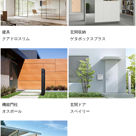
建具
玄関収納
クアドロスリム
ゲタボックスプラス
機能門柱
玄関ドア
オスポール
スペイリー