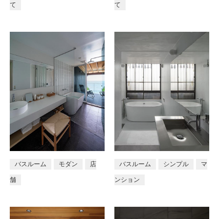
て
て
店舗
バスルーム
モダン
店
バスルーム
シンプル
マ
舗
ンション