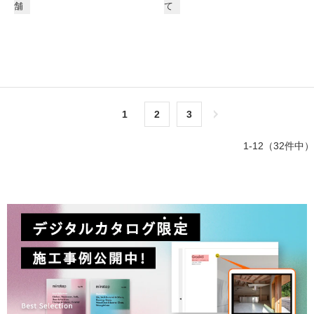
舗
て
1
2
3
次へ＞
1-12（32件中）