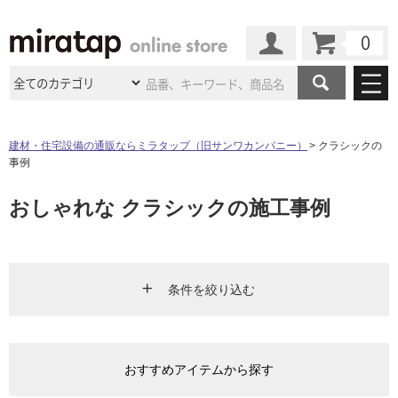
カート
マイページ
商品カテゴリ
建材・住宅設備の通販ならミラタップ（旧サンワカンパニー）
クラシックの
事例
施工事例
洗面所・水回り
タイル
おしゃれな クラシックの施工事例
ショールーム
施工事例
法人案件納入事例
キッチン
浴室（風呂・
バスルー
ム）・
トイレ
ショールームの
ご案内
東京
ショールーム
ミラタップ
のあるくらし
お客様訪問
インタビュー
ドア（扉）・
建具・玄関
サポート
扉
エクステリア
（外構）
条件を絞り込む
大阪
ショールーム
仙台
ショールーム
店舗・施設事例
その他サービス
ご利用ガイド
初めての方へ
ウッドデッキ
フローリング・
床材
エリア
名古屋
ショールーム
京都
ショールーム
ミラタップと
創る家
工事会社紹介
Coziコンシ
よくある質問
お問い合わせ
おすすめアイテムから探す
ASOLIE
ェルジュ
キッチン
リビング・ダイニング
洗面
収納
インテリア・
家具
福岡
ショールーム
札幌スマート
ショールー