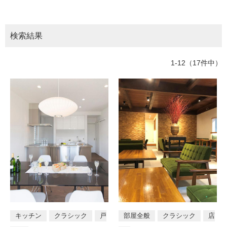
ム
所
トイレ
バスルーム
部屋全般
修理お問い合わせ
クレーム公開
自分らしい家づくり
最高のリノベ会社が
みつ
照明
ペット用品
横浜スマート
ショールー
階段・廊下
ベランダ・バルコニー
SUVACO
かる
リノベりす
ム
ウェルビーみのお
HDC
検索結果
説明書・図面検索
水まわり
3年保証
BOX
玄関・エントランス
エクステリア
内装用建材
パネル・壁材
お役立ち情報
住まいの
スタイリング
1-12（17件中）
ロートアイアン
天然石・石材
アイデア
テイスト
ミラタップ
チャンネル
メンテナンス・
施工材
新商品
オンライン相談
モダン
シンプル
ナチュラル
ア
ジアン
和風
カントリー
クラシッ
ク
タイプ区分
店舗
戸建て
マンション
住宅兼
キッチン
クラシック
戸
部屋全般
クラシック
店