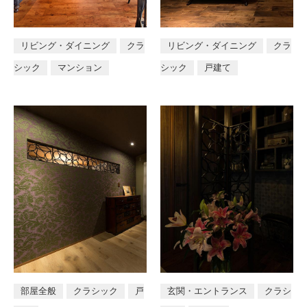
リビング・ダイニング
クラ
リビング・ダイニング
クラ
シック
マンション
シック
戸建て
部屋全般
クラシック
戸
玄関・エントランス
クラシ