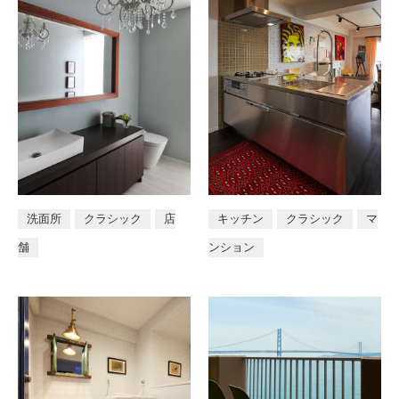
洗面所
クラシック
店
キッチン
クラシック
マ
舗
ンション