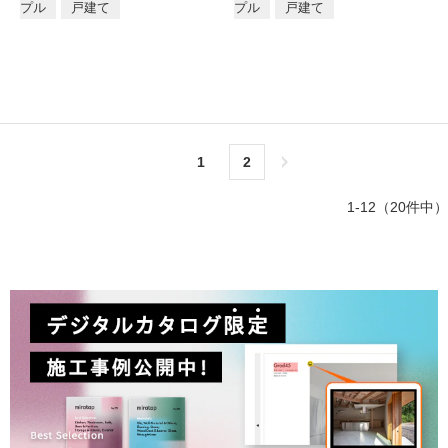
プル
戸建て
プル
戸建て
1
2
次へ＞
1-12（20件中）