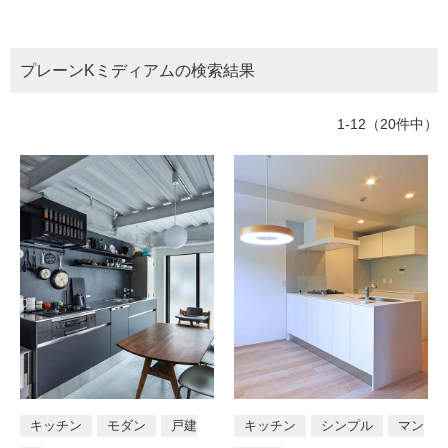
ム
所
トイレ
バスルーム
部屋全般
修理お問い合わせ
クレーム公開
自分らしい家づくり
最高のリノベ会社が
みつ
照明
ペット用品
横浜スマート
ショールー
階段・廊下
ベランダ・バルコニー
SUVACO
かる
リノベりす
ム
ウェルビーみのお
HDC
プレーンKミディアムの検索結果
説明書・図面検索
水まわり
3年保証
BOX
玄関・エントランス
エクステリア
内装用建材
パネル・壁材
お役立ち情報
住まいの
スタイリング
1-12（20件中）
ロートアイアン
天然石・石材
アイデア
テイスト
ミラタップ
チャンネル
メンテナンス・
施工材
新商品
オンライン相談
モダン
シンプル
ナチュラル
ア
ジアン
和風
カントリー
クラシッ
ク
タイプ区分
店舗
戸建て
マンション
住宅兼
キッチン
モダン
戸建
キッチン
シンプル
マン