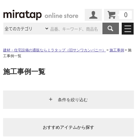
カート
マイページ
商品カテゴリ
建材・住宅設備の通販ならミラタップ（旧サンワカンパニー）
施工事例
施
工事例一覧
施工事例
洗面所・水回り
タイル
施工事例一覧
ショールーム
施工事例
法人案件納入事例
キッチン
浴室（風呂・
バスルー
ム）・
トイレ
ショールームの
ご案内
東京
ショールーム
ミラタップ
のあるくらし
お客様訪問
インタビュー
ドア（扉）・
建具・玄関
サポート
扉
エクステリア
（外構）
条件を絞り込む
大阪
ショールーム
仙台
ショールーム
店舗・施設事例
その他サービス
ご利用ガイド
初めての方へ
ウッドデッキ
フローリング・
床材
エリア
名古屋
ショールーム
京都
ショールーム
ミラタップと
創る家
工事会社紹介
Coziコンシ
よくある質問
お問い合わせ
おすすめアイテムから探す
ASOLIE
ェルジュ
キッチン
リビング・ダイニング
洗面
収納
インテリア・
家具
福岡
ショールーム
札幌スマート
ショールー