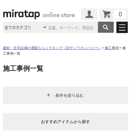
カート
マイページ
商品カテゴリ
建材・住宅設備の通販ならミラタップ（旧サンワカンパニー）
施工事例
施
工事例一覧
施工事例
洗面所・水回り
タイル
施工事例一覧
ショールーム
施工事例
法人案件納入事例
キッチン
浴室（風呂・
バスルー
ム）・
トイレ
ショールームの
ご案内
東京
ショールーム
ミラタップ
のあるくらし
お客様訪問
インタビュー
ドア（扉）・
建具・玄関
サポート
扉
エクステリア
（外構）
条件を絞り込む
大阪
ショールーム
仙台
ショールーム
店舗・施設事例
その他サービス
ご利用ガイド
初めての方へ
ウッドデッキ
フローリング・
床材
エリア
名古屋
ショールーム
京都
ショールーム
ミラタップと
創る家
工事会社紹介
Coziコンシ
よくある質問
お問い合わせ
おすすめアイテムから探す
ASOLIE
ェルジュ
キッチン
リビング・ダイニング
洗面
収納
インテリア・
家具
福岡
ショールーム
札幌スマート
ショールー