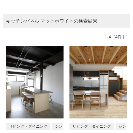
ム
所
トイレ
バスルーム
部屋全般
修理お問い合わせ
クレーム公開
自分らしい家づくり
最高のリノベ会社が
みつ
照明
ペット用品
横浜スマート
ショールー
階段・廊下
ベランダ・バルコニー
SUVACO
かる
リノベりす
ム
ウェルビーみのお
HDC
キッチンパネル マットホワイトの検索結果
説明書・図面検索
水まわり
3年保証
BOX
玄関・エントランス
エクステリア
内装用建材
パネル・壁材
お役立ち情報
住まいの
スタイリング
1-4（4件中）
ロートアイアン
天然石・石材
アイデア
テイスト
ミラタップ
チャンネル
メンテナンス・
施工材
新商品
オンライン相談
モダン
シンプル
ナチュラル
ア
ジアン
和風
カントリー
クラシッ
ク
タイプ区分
店舗
戸建て
マンション
住宅兼
リビング・ダイニング
シン
リビング・ダイニング
シン