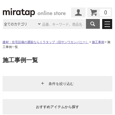
カート
マイページ
商品カテゴリ
建材・住宅設備の通販ならミラタップ（旧サンワカンパニー）
施工事例
施
工事例一覧
施工事例
洗面所・水回り
タイル
施工事例一覧
ショールーム
施工事例
法人案件納入事例
キッチン
浴室（風呂・
バスルー
ム）・
トイレ
ショールームの
ご案内
東京
ショールーム
ミラタップ
のあるくらし
お客様訪問
インタビュー
ドア（扉）・
建具・玄関
サポート
扉
エクステリア
（外構）
条件を絞り込む
大阪
ショールーム
仙台
ショールーム
店舗・施設事例
その他サービス
ご利用ガイド
初めての方へ
ウッドデッキ
フローリング・
床材
エリア
名古屋
ショールーム
京都
ショールーム
ミラタップと
創る家
工事会社紹介
Coziコンシ
よくある質問
お問い合わせ
おすすめアイテムから探す
ASOLIE
ェルジュ
キッチン
リビング・ダイニング
洗面
収納
インテリア・
家具
福岡
ショールーム
札幌スマート
ショールー