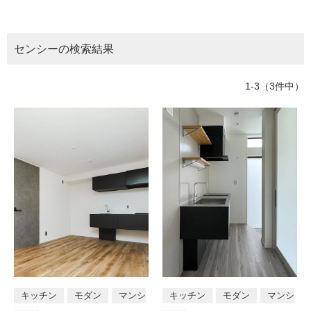
ム
所
トイレ
バスルーム
部屋全般
修理お問い合わせ
クレーム公開
自分らしい家づくり
最高のリノベ会社が
みつ
照明
ペット用品
横浜スマート
ショールー
階段・廊下
ベランダ・バルコニー
SUVACO
かる
リノベりす
ム
ウェルビーみのお
HDC
センシーの検索結果
説明書・図面検索
水まわり
3年保証
BOX
玄関・エントランス
エクステリア
内装用建材
パネル・壁材
お役立ち情報
住まいの
スタイリング
1-3（3件中）
ロートアイアン
天然石・石材
アイデア
テイスト
ミラタップ
チャンネル
メンテナンス・
施工材
新商品
オンライン相談
モダン
シンプル
ナチュラル
ア
ジアン
和風
カントリー
クラシッ
ク
タイプ区分
店舗
戸建て
マンション
住宅兼
キッチン
モダン
マンシ
キッチン
モダン
マンシ