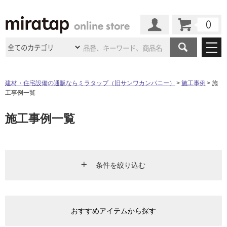
カート
マイページ
商品カテゴリ
建材・住宅設備の通販ならミラタップ（旧サンワカンパニー）
施工事例
施
工事例一覧
施工事例
洗面所・水回り
タイル
施工事例一覧
ショールーム
施工事例
法人案件納入事例
キッチン
浴室（風呂・
バスルー
ム）・
トイレ
ショールームの
ご案内
東京
ショールーム
ミラタップ
のあるくらし
お客様訪問
インタビュー
ドア（扉）・
建具・玄関
サポート
扉
エクステリア
（外構）
条件を絞り込む
大阪
ショールーム
仙台
ショールーム
店舗・施設事例
その他サービス
ご利用ガイド
初めての方へ
ウッドデッキ
フローリング・
床材
エリア
名古屋
ショールーム
京都
ショールーム
ミラタップと
創る家
工事会社紹介
Coziコンシ
よくある質問
お問い合わせ
おすすめアイテムから探す
ASOLIE
ェルジュ
キッチン
リビング・ダイニング
洗面
収納
インテリア・
家具
福岡
ショールーム
札幌スマート
ショールー