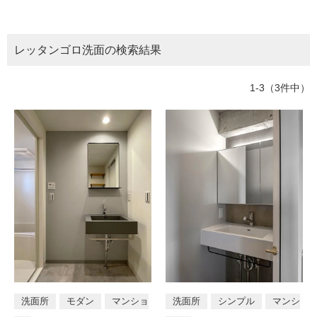
ム
所
トイレ
バスルーム
部屋全般
修理お問い合わせ
クレーム公開
自分らしい家づくり
最高のリノベ会社が
みつ
照明
ペット用品
横浜スマート
ショールー
階段・廊下
ベランダ・バルコニー
SUVACO
かる
リノベりす
ム
ウェルビーみのお
HDC
レッタンゴロ洗面の検索結果
説明書・図面検索
水まわり
3年保証
BOX
玄関・エントランス
エクステリア
内装用建材
パネル・壁材
お役立ち情報
住まいの
スタイリング
1-3（3件中）
ロートアイアン
天然石・石材
アイデア
テイスト
ミラタップ
チャンネル
メンテナンス・
施工材
新商品
オンライン相談
モダン
シンプル
ナチュラル
ア
ジアン
和風
カントリー
クラシッ
ク
タイプ区分
店舗
戸建て
マンション
住宅兼
洗面所
モダン
マンショ
洗面所
シンプル
マンシ