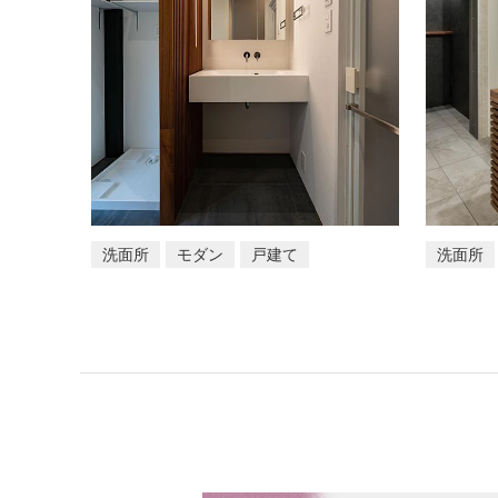
洗面所
モダン
戸建て
洗面所