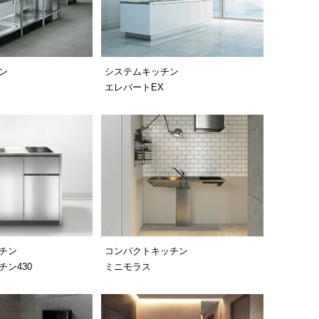
ン
システムキッチン
エレバートEX
チン
コンパクトキッチン
ン430
ミニモラス