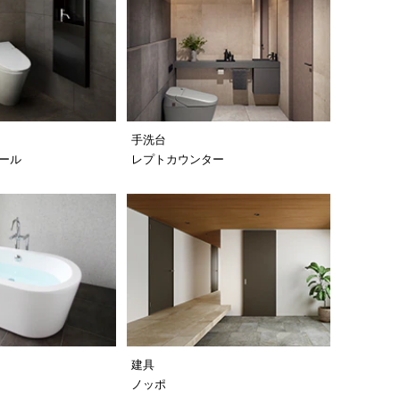
手洗台
ール
レプトカウンター
建具
カ
ノッポ