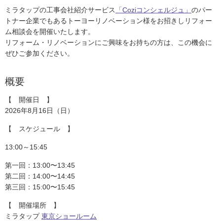
ム
修理お問い合わせ
クレーム公開
ミラタップの工事会社紹介サービス
「Coziコンシェルジュ」
のパー
自分らしい家づくり
最高のリノベ会社が
みつ
照明
ペット用品
横浜スマート
ショールー
トナー企業でもあるトーヨーリノベーション様をお招きしリフォー
SUVACO
かる
リノベりす
ム
ウェルビーみのお
HDC
ム相談会を開催いたします。
説明書・図面検索
水まわり
3年保証
BOX
内装用建材
パネル・壁材
リフォーム・リノベーションにご興味をお持ちの方は、この機会に
ぜひご参加ください。
お役立ち情報
住まいの
スタイリング
ロートアイアン
天然石・石材
アイデア
概要
ミラタップ
チャンネル
メンテナンス・
施工材
新商品
オンライン相談
【 開催日 】
2026年8月16日（日）
【 スケジュール 】
13:00～15:45
第一回：13:00〜13:45
第二回：14:00〜14:45
第三回：15:00〜15:45
【 開催場所 】
ミラタップ
東京ショールーム