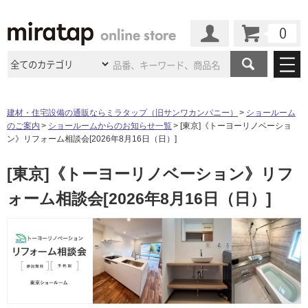
カート
マイページ
商品カテゴリ
建材・住宅設備の通販ならミラタップ（旧サンワカンパニー）
ショールーム
のご案内
ショールームからのお知らせ一覧
[東京]《トーヨーリノベーショ
施工事例
洗面所・水回り
タイル
ン》リフォーム相談会[2026年8月16日（日）]
ショールーム
施工事例
法人案件納入事例
[東京]《トーヨーリノベーション》リフ
キッチン
浴室（風呂・
バスルー
ム）・
トイレ
ショールームの
ご案内
東京
ショールーム
ォーム相談会[2026年8月16日（日）]
ミラタップ
のあるくらし
お客様訪問
インタビュー
ドア（扉）・
建具・玄関
サポート
扉
エクステリア
（外構）
大阪
ショールーム
仙台
ショールーム
店舗・施設事例
その他サービス
ご利用ガイド
初めての方へ
ウッドデッキ
フローリング・
床材
名古屋
ショールーム
京都
ショールーム
ミラタップと
創る家
工事会社紹介
Coziコンシ
よくある質問
お問い合わせ
ASOLIE
ェルジュ
収納
インテリア・
家具
福岡
ショールーム
札幌スマート
ショールー