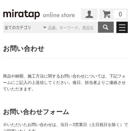
カート
マイページ
商品カテゴリ
お問い合わせ
施工事例
洗面所・水回り
タイル
ショールーム
施工事例
法人案件納入事例
キッチン
浴室（風呂・
バスルー
商品や納期、施工方法に関するお問い合わせについては、下記フォ
ム）・
トイレ
ショールームの
ご案内
東京
ショールーム
ームにご記入の上送信してください。後日、担当者よりご連絡させ
ミラタップ
のあるくらし
お客様訪問
インタビュー
ドア（扉）・
建具・玄関
ていただきます。
サポート
扉
エクステリア
（外構）
大阪
ショールーム
仙台
ショールーム
店舗・施設事例
その他サービス
ご利用ガイド
初めての方へ
ウッドデッキ
フローリング・
床材
お問い合わせフォーム
名古屋
ショールーム
京都
ショールーム
ミラタップと
創る家
工事会社紹介
Coziコンシ
よくある質問
お問い合わせ
ASOLIE
ェルジュ
※いただいたお問い合わせは、当日～3営業日（土日祝日を除く）で
収納
インテリア・
家具
福岡
ショールーム
札幌スマート
ショールー
ご回答いたします。