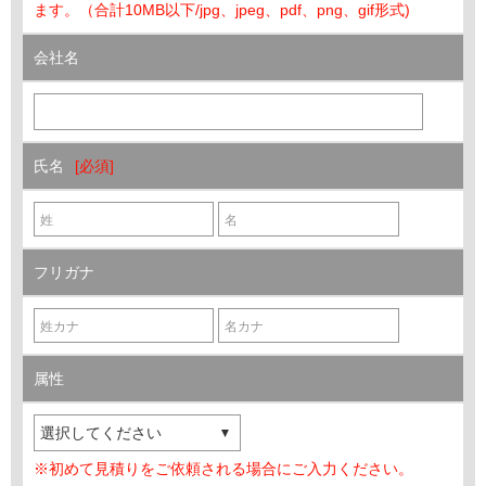
ます。（合計10MB以下/jpg、jpeg、pdf、png、gif形式)
会社名
氏名
フリガナ
属性
※初めて見積りをご依頼される場合にご入力ください。