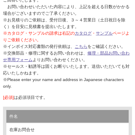
ム
修理お問い合わせ
クレーム公開
お問い合わせいただいた内容により、上記を超える日数がかかる
自分らしい家づくり
最高のリノベ会社が
みつ
照明
ペット用品
横浜スマート
ショールー
場合がございますのでご了承ください。
SUVACO
かる
リノベりす
ム
ウェルビーみのお
HDC
※お見積りのご依頼は、受付日後、３～４営業日（土日祝日を除
説明書・図面検索
水まわり
3年保証
BOX
内装用建材
パネル・壁材
く）を目安に見積書を提出いたします。
※カタログ・サンプルの請求は右記の
カタログ
・
サンプル
ページよ
お役立ち情報
住まいの
スタイリング
りご依頼ください。
ロートアイアン
天然石・石材
アイデア
※インボイス対応書類の発行依頼は、
こちら
をご確認ください。
ミラタップ
チャンネル
※交換部品・修理に関するお問い合わせは、
修理・部品お問い合わ
メンテナンス・
施工材
新商品
オンライン相談
せ専用フォーム
よりお問い合わせください。
※セールス・勧誘等は固くお断りいたします。送信いただいても対
応いたしかねます。
※Please enter your name and address in Japanese characters
only.
[必須]
は必須項目です。
件名
在庫お問合せ