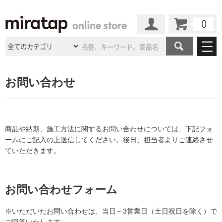
カート
マイページ
商品カテゴリ
お問い合わせ
施工事例
洗面所・水回り
タイル
ショールーム
施工事例
法人案件納入事例
キッチン
浴室（風呂・
バスルー
商品や納期、施工方法に関するお問い合わせについては、下記フォ
ム）・
トイレ
ショールームの
ご案内
東京
ショールーム
ームにご記入の上送信してください。後日、担当者よりご連絡させ
ミラタップ
のあるくらし
お客様訪問
インタビュー
ドア（扉）・
建具・玄関
ていただきます。
サポート
扉
エクステリア
（外構）
大阪
ショールーム
仙台
ショールーム
店舗・施設事例
その他サービス
ご利用ガイド
初めての方へ
ウッドデッキ
フローリング・
床材
お問い合わせフォーム
名古屋
ショールーム
京都
ショールーム
ミラタップと
創る家
工事会社紹介
Coziコンシ
よくある質問
お問い合わせ
ASOLIE
ェルジュ
※いただいたお問い合わせは、当日～3営業日（土日祝日を除く）で
収納
インテリア・
家具
福岡
ショールーム
札幌スマート
ショールー
ご回答いたします。