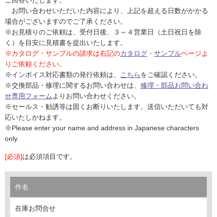
ム
修理お問い合わせ
クレーム公開
お問い合わせいただいた内容により、上記を超える日数がかかる
自分らしい家づくり
最高のリノベ会社が
みつ
照明
ペット用品
横浜スマート
ショールー
場合がございますのでご了承ください。
SUVACO
かる
リノベりす
ム
ウェルビーみのお
HDC
※お見積りのご依頼は、受付日後、３～４営業日（土日祝日を除
説明書・図面検索
水まわり
3年保証
BOX
内装用建材
パネル・壁材
く）を目安に見積書を提出いたします。
※カタログ・サンプルの請求は右記の
カタログ
・
サンプル
ページよ
お役立ち情報
住まいの
スタイリング
りご依頼ください。
ロートアイアン
天然石・石材
アイデア
※インボイス対応書類の発行依頼は、
こちら
をご確認ください。
ミラタップ
チャンネル
※交換部品・修理に関するお問い合わせは、
修理・部品お問い合わ
メンテナンス・
施工材
新商品
オンライン相談
せ専用フォーム
よりお問い合わせください。
※セールス・勧誘等は固くお断りいたします。送信いただいても対
応いたしかねます。
※Please enter your name and address in Japanese characters
only.
[必須]
は必須項目です。
件名
在庫お問合せ