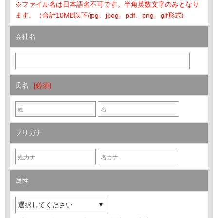
※ファイル名は日本語名不可です。半角英数文字のみとなり
ます。（合計10MB以下/jpg、jpeg、pdf、png、gif形式)
会社名
氏名
フリガナ
属性