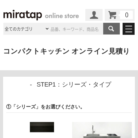
カート
マイページ
商品カテゴリ
コンパクトキッチン オンライン見積り
施工事例
洗面所・水回り
タイル
ショールーム
施工事例
法人案件納入事例
キッチン
浴室（風呂・
バスルー
ム）・
トイレ
STEP1：シリーズ・タイプ
ショールームの
ご案内
東京
ショールーム
ミラタップ
のあるくらし
お客様訪問
インタビュー
ドア（扉）・
建具・玄関
サポート
扉
エクステリア
（外構）
大阪
ショールーム
仙台
ショールーム
店舗・施設事例
①「シリーズ」をお選びください。
その他サービス
ご利用ガイド
初めての方へ
ウッドデッキ
フローリング・
床材
名古屋
ショールーム
京都
ショールーム
ミラタップと
創る家
工事会社紹介
Coziコンシ
よくある質問
お問い合わせ
ASOLIE
ェルジュ
収納
インテリア・
家具
福岡
ショールーム
札幌スマート
ショールー