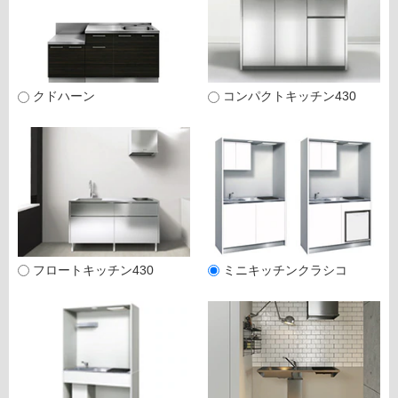
ム
修理お問い合わせ
クレーム公開
自分らしい家づくり
最高のリノベ会社が
みつ
照明
ペット用品
横浜スマート
ショールー
SUVACO
かる
リノベりす
ム
ウェルビーみのお
HDC
説明書・図面検索
水まわり
3年保証
BOX
内装用建材
パネル・壁材
クドハーン
コンパクトキッチン430
お役立ち情報
住まいの
スタイリング
ロートアイアン
天然石・石材
アイデア
ミラタップ
チャンネル
メンテナンス・
施工材
新商品
オンライン相談
フロートキッチン430
ミニキッチンクラシコ