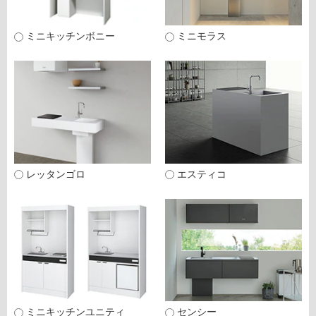
ミニキッチンボニー
ミニモラス
シ
リ
ー
× 閉じる
ズ
レッタンゴロ
エスティコ
名：
ミニキッチンユニティ
センシー