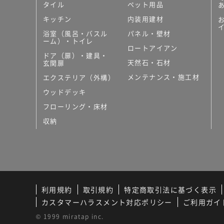
タイル
ペット用品
キッチン
内装用建材
浴室（風呂・バスル
パネル・壁材
ーム）・トイレ
ロートアイアン
ドア（扉）・建具・
天然石・石材
玄関扉
メンテナンス・施工材
エクステリア（外構）
ウッドデッキ
フローリング・床材
収納
利用規約
取引規約
特定商取引法に基づく表示
カスタマーハラスメント対応ポリシー
ご利用ガイ
© 1999 miratap inc.