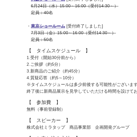
6月24日（水）15:00～16:00（受付14:30～）
定員：40名
・
東京ショールーム
[受付終了しました]
7月3日（金）15:00～16:00（受付14:30～）
定員：50名
【 タイムスケジュール 】
1.受付（開始30分前から）
2.ご挨拶（約5分）
3.新商品のご紹介（約45分）
4.質疑応答（約5～10分）
※タイムスケジュールは多少前後する可能性がございま
終了後に新商品展示を見学していただける時間を設けて
【 参加費 】
無料（事前登録制）
【 スピーカー 】
株式会社ミラタップ 商品事業部 企画開発グループ