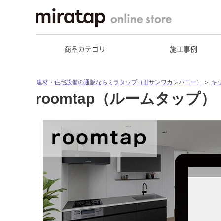
商品カテゴリ
施工事例
建材・住宅設備の通販ならミラタップ（旧サンワカンパニー）
＞
キ
roomtap（ルームタップ）