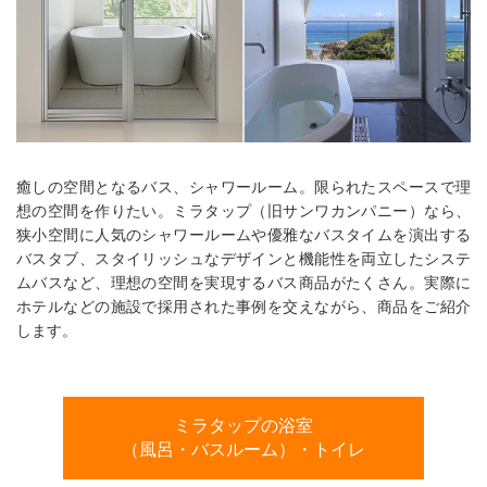
ム
修理お問い合わせ
クレーム公開
自分らしい家づくり
最高のリノベ会社が
みつ
照明
ペット用品
横浜スマート
ショールー
SUVACO
かる
リノベりす
ム
ウェルビーみのお
HDC
説明書・図面検索
水まわり
3年保証
BOX
内装用建材
パネル・壁材
お役立ち情報
住まいの
スタイリング
ロートアイアン
天然石・石材
アイデア
癒しの空間となるバス、シャワールーム。限られたスペースで理
ミラタップ
チャンネル
メンテナンス・
施工材
新商品
オンライン相談
想の空間を作りたい。ミラタップ（旧サンワカンパニー）なら、
狭小空間に人気のシャワールームや優雅なバスタイムを演出する
バスタブ、スタイリッシュなデザインと機能性を両立したシステ
ムバスなど、理想の空間を実現するバス商品がたくさん。実際に
ホテルなどの施設で採用された事例を交えながら、商品をご紹介
します。
ミラタップの浴室
（風呂・バスルーム）・トイレ