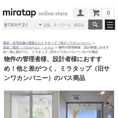
カート
マイページ
商品カテゴリ
建材・住宅設備の通販ならミラタップ（旧サンワカンパニー）
＞
浴室（風呂・バスルーム）・トイレ
＞
物件の管理者様、設計者様におすす
施工事例
洗面所・水回り
タイル
め！他と差がつく、ミラタップ（旧サンワカンパニー）のバス商品
物件の管理者様、設計者様におすす
ショールーム
施工事例
法人案件納入事例
キッチン
浴室（風呂・
バスルー
め！他と差がつく、ミラタップ（旧サ
ム）・
トイレ
ショールームの
ご案内
東京
ショールーム
ミラタップ
のあるくらし
お客様訪問
インタビュー
ンワカンパニー）のバス商品
ドア（扉）・
建具・玄関
サポート
扉
エクステリア
（外構）
大阪
ショールーム
仙台
ショールーム
店舗・施設事例
その他サービス
ご利用ガイド
初めての方へ
ウッドデッキ
フローリング・
床材
名古屋
ショールーム
京都
ショールーム
ミラタップと
創る家
工事会社紹介
Coziコンシ
よくある質問
お問い合わせ
ASOLIE
ェルジュ
収納
インテリア・
家具
福岡
ショールーム
札幌スマート
ショールー