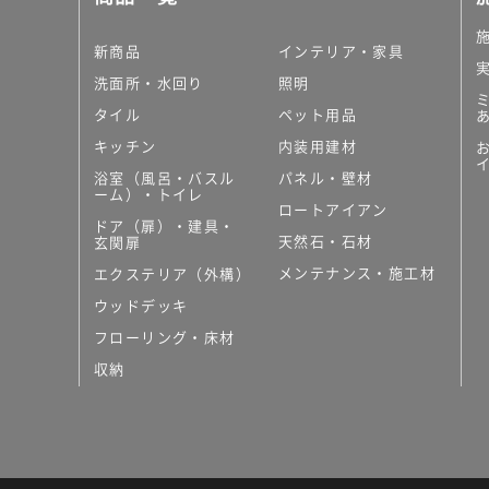
新商品
インテリア・家具
洗面所・水回り
照明
タイル
ペット用品
キッチン
内装用建材
浴室（風呂・バスル
パネル・壁材
ーム）・トイレ
ロートアイアン
ドア（扉）・建具・
天然石・石材
玄関扉
メンテナンス・施工材
エクステリア（外構）
ウッドデッキ
フローリング・床材
収納