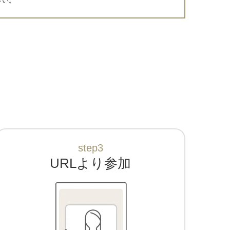
さい。
step3
URLより参加