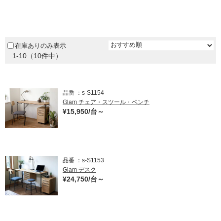
～
¥2,981～¥3,980
ム
修理お問い合わせ
クレーム公開
ダークブラウン
自分らしい家づくり
最高のリノベ会社が
みつ
照明
ペット用品
～
横浜スマート
ショールー
SUVACO
かる
リノベりす
¥3,981～¥4,980
ム
ウェルビーみのお
HDC
ベージュ / ナチュラル
説明書・図面検索
水まわり
3年保証
BOX
内装用建材
パネル・壁材
¥4,981以上
在庫ありのみ表示
グリーン
1-10（10件中）
お役立ち情報
住まいの
スタイリング
ロートアイアン
天然石・石材
ブルー
アイデア
ミラタップ
チャンネル
パープル
メンテナンス・
施工材
新商品
品番
s-S1154
オンライン相談
Glam チェア・スツール・ベンチ
イエロー
¥15,950/台～
ピンク
レッド
品番
s-S1153
オレンジ
Glam デスク
¥24,750/台～
シルバー
ゴールド