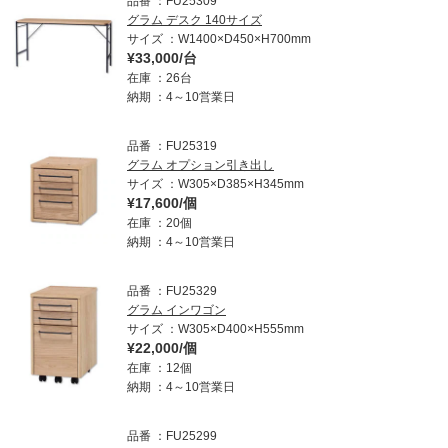
品番
FU25309
グラム デスク 140サイズ
サイズ
W1400×D450×H700mm
¥33,000/台
在庫
26台
納期
4～10営業日
品番
FU25319
グラム オプション引き出し
サイズ
W305×D385×H345mm
¥17,600/個
在庫
20個
納期
4～10営業日
品番
FU25329
グラム インワゴン
サイズ
W305×D400×H555mm
¥22,000/個
在庫
12個
納期
4～10営業日
品番
FU25299