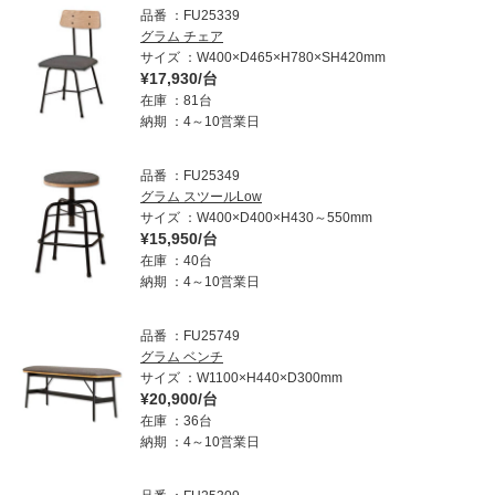
クリア
品番
FU25339
グラム チェア
サイズ
W400×D465×H780×SH420mm
その他(マルチカラー)
¥17,930/台
在庫
81台
納期
4～10営業日
品番
FU25349
グラム スツールLow
サイズ
W400×D400×H430～550mm
¥15,950/台
在庫
40台
納期
4～10営業日
品番
FU25749
グラム ベンチ
サイズ
W1100×H440×D300mm
¥20,900/台
在庫
36台
納期
4～10営業日