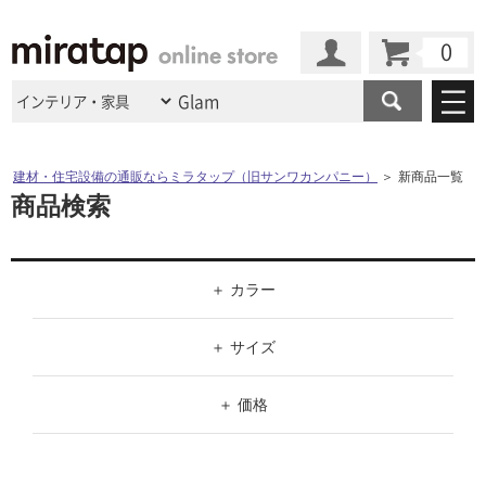
カート
マイページ
商品カテゴリ
建材・住宅設備の通販ならミラタップ（旧サンワカンパニー）
＞
新商品一覧
商品検索
施工事例
洗面所・水回り
タイル
ショールーム
施工事例
法人案件納入事例
キッチン
浴室（風呂・
バスルー
カラー
ム）・
トイレ
ショールームの
ご案内
東京
ショールーム
ミラタップ
のあるくらし
お客様訪問
インタビュー
ドア（扉）・
建具・玄関
ホワイト
サポート
サイズ
扉
エクステリア
（外構）
大阪
ショールーム
仙台
ショールーム
店舗・施設事例
ブラック
その他サービス
W（幅）
ご利用ガイド
初めての方へ
価格
ウッドデッキ
フローリング・
床材
名古屋
ショールーム
京都
ショールーム
グレー
～
ミラタップと
創る家
工事会社紹介
Coziコンシ
価格帯
よくある質問
お問い合わせ
¥2,980以下
ASOLIE
ェルジュ
収納
インテリア・
家具
ブラウン
福岡
ショールーム
札幌スマート
ショールー
H（高さ）