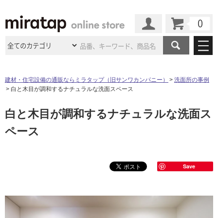
カート
マイページ
商品カテゴリ
建材・住宅設備の通販ならミラタップ（旧サンワカンパニー）
洗面所の事例
白と木目が調和するナチュラルな洗面スペース
施工事例
洗面所・水回り
タイル
白と木目が調和するナチュラルな洗面ス
ショールーム
施工事例
法人案件納入事例
キッチン
浴室（風呂・
バスルー
ペース
ム）・
トイレ
ショールームの
ご案内
東京
ショールーム
ミラタップ
のあるくらし
お客様訪問
インタビュー
ドア（扉）・
建具・玄関
サポート
扉
エクステリア
（外構）
大阪
ショールーム
仙台
ショールーム
Save
店舗・施設事例
その他サービス
ご利用ガイド
初めての方へ
ウッドデッキ
フローリング・
床材
名古屋
ショールーム
京都
ショールーム
ミラタップと
創る家
工事会社紹介
Coziコンシ
よくある質問
お問い合わせ
ASOLIE
ェルジュ
収納
インテリア・
家具
福岡
ショールーム
札幌スマート
ショールー