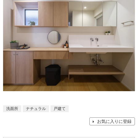
ム
修理お問い合わせ
クレーム公開
自分らしい家づくり
最高のリノベ会社が
みつ
照明
ペット用品
横浜スマート
ショールー
SUVACO
かる
リノベりす
ム
ウェルビーみのお
HDC
説明書・図面検索
水まわり
3年保証
BOX
内装用建材
パネル・壁材
お役立ち情報
住まいの
スタイリング
ロートアイアン
天然石・石材
アイデア
ミラタップ
チャンネル
メンテナンス・
施工材
新商品
オンライン相談
洗面所
ナチュラル
戸建て
お気に入りに登録