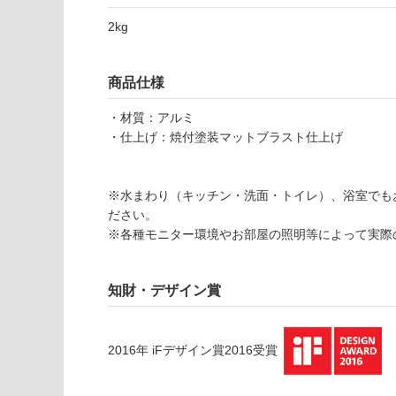
(寒冷地
く
以外)
だ
2kg
さ
使用不
い
可
商品仕様
対
応
・材質：アルミ
B
し
・仕上げ：焼付塗装マットブラスト仕上げ
A
て
1
い
1
な
※水まわり（キッチン・洗面・トイレ）、浴室でも
1
い
ださい。
4
※各種モニター環境やお部屋の照明等によって実際
1
ト
ゥ
知財・デザイン賞
ー
ボ
タ
2016
年
iFデザイン賞2016
受賞
オ
ル