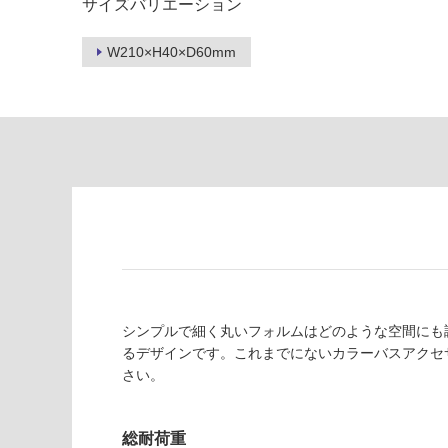
サイズバリエーション
限
注
あ
意
W210×H40×D60mm
り
が
の
必
為
要
注
適
意
し
が
て
必
い
要
な
※
い
商
屋内壁・屋外
品
壁・浴室壁
仕
様
シンプルで細く丸いフォルムはどのような空間にも
使用可
欄
るデザインです。これまでにないカラーバスアクセ
能
を
さい。
ご
使用可
確
能
認
総耐荷重