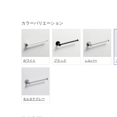
ング
屋内床・
屋外床・
土足・遮
浴室床・
カラーバリエーション
音・床暖
駐車場
対
非
応
常
し
に
て
適
ホワイト
ブラック
シルバー
い
し
る
て
い
対
る
応
し
適
て
し
い
て
モルタナグレー
る
い
が
る
制
が