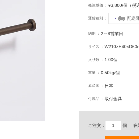
¥3,800/個（税
発注単価
配送
運賃種別
2～8営業日
納期
W210×H40×D6
サイズ
1.00個
入り数
0.50kg/個
重量
日本
原産国
取付金具
付属品
ご注文：
個
在