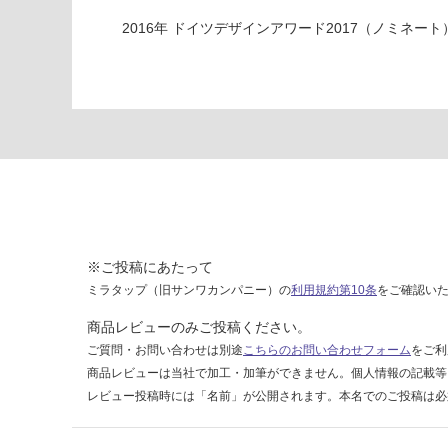
リ
2016
年
ドイツデザインアワード2017（ノミネート
ン
グ
ブ
ロ
ン
ズ
W
2
1
0
※ご投稿にあたって
運賃表
ミラタップ（旧サンワカンパニー）の
利用規約第10条
をご確認い
G
商品レビューのみご投稿ください。
運
ご質問・お問い合わせは別途
こちらのお問い合わせフォーム
をご利
賃
商品レビューは当社で加工・加筆ができません。個人情報の記載等
合
レビュー投稿時には「名前」が公開されます。本名でのご投稿は必
計
: