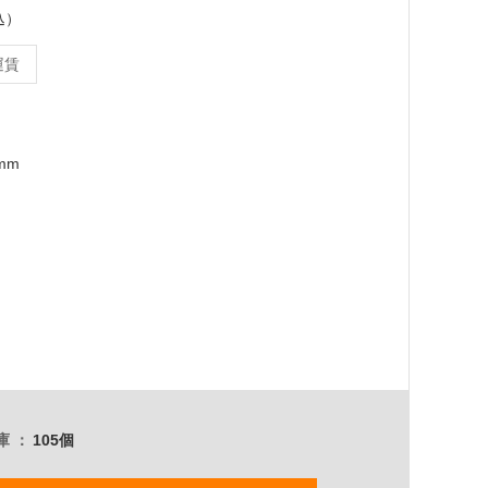
込）
運賃
0mm
庫
105個