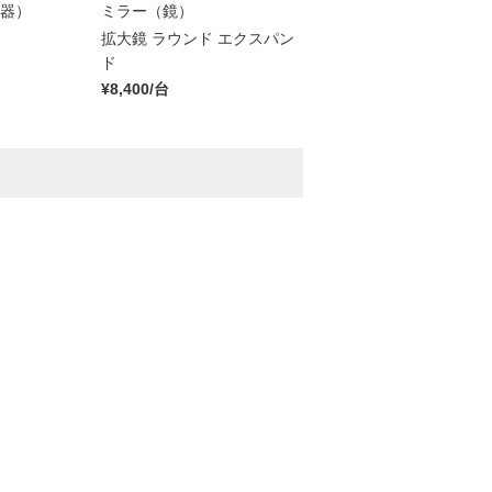
器）
ミラー（鏡）
拡大鏡 ラウンド エクスパン
ド
¥8,400/台