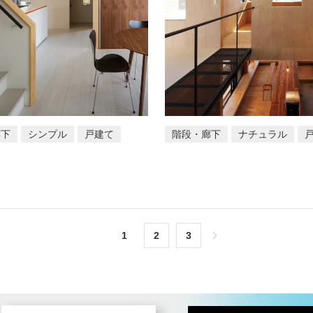
廊下
シンプル
戸建て
階段・廊下
ナチュラル
1
2
3
次へ＞