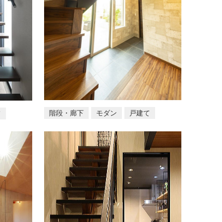
階段・廊下
モダン
戸建て
て