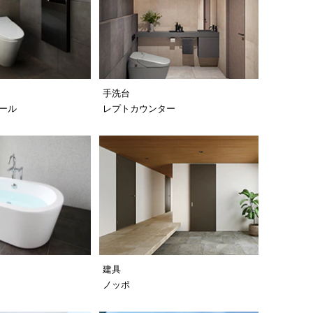
手洗台
ール
レプトカウンター
建具
カ
ノッポ