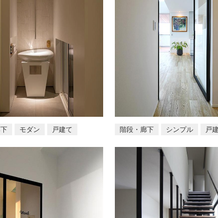
廊下
モダン
戸建て
階段・廊下
シンプル
戸