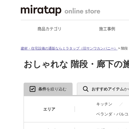
商品カテゴリ
施工事例
建材・住宅設備の通販ならミラタップ（旧サンワカンパニー）
階段
おしゃれな 階段・廊下の
条件
を絞り込む
おすすめアイテム
か
キッチン
エリア
ベランダ・バルコ