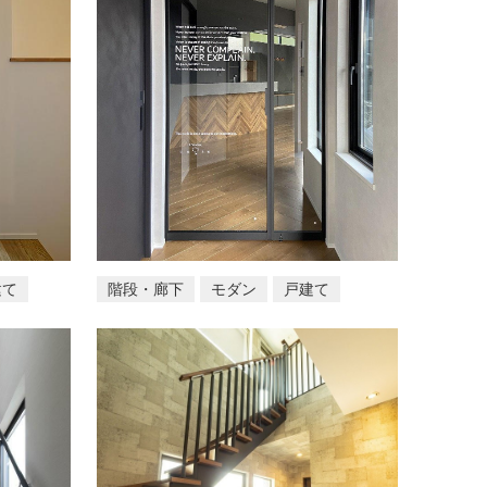
建て
階段・廊下
モダン
戸建て