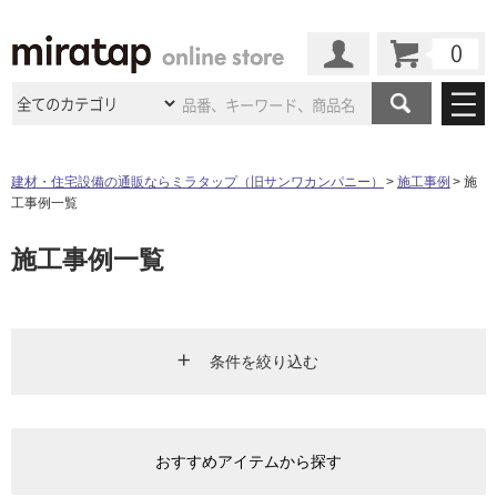
カート
マイページ
商品カテゴリ
建材・住宅設備の通販ならミラタップ（旧サンワカンパニー）
施工事例
施
工事例一覧
施工事例
洗面所・水回り
タイル
施工事例一覧
ショールーム
施工事例
法人案件納入事例
キッチン
浴室（風呂・
バスルー
ム）・
トイレ
ショールームの
ご案内
東京
ショールーム
ミラタップ
のあるくらし
お客様訪問
インタビュー
ドア（扉）・
建具・玄関
サポート
扉
エクステリア
（外構）
条件を絞り込む
大阪
ショールーム
仙台
ショールーム
店舗・施設事例
その他サービス
ご利用ガイド
初めての方へ
ウッドデッキ
フローリング・
床材
エリア
名古屋
ショールーム
京都
ショールーム
ミラタップと
創る家
工事会社紹介
Coziコンシ
よくある質問
お問い合わせ
おすすめアイテムから探す
ASOLIE
ェルジュ
キッチン
リビング・ダイニング
洗面
収納
インテリア・
家具
福岡
ショールーム
札幌スマート
ショールー