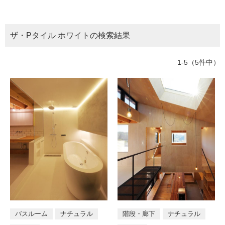
ム
所
トイレ
バスルーム
部屋全般
修理お問い合わせ
クレーム公開
自分らしい家づくり
最高のリノベ会社が
みつ
照明
ペット用品
横浜スマート
ショールー
階段・廊下
ベランダ・バルコニー
SUVACO
かる
リノベりす
ム
ウェルビーみのお
HDC
ザ・Pタイル ホワイトの検索結果
説明書・図面検索
水まわり
3年保証
BOX
玄関・エントランス
エクステリア
内装用建材
パネル・壁材
お役立ち情報
住まいの
スタイリング
1-5（5件中）
ロートアイアン
天然石・石材
アイデア
テイスト
ミラタップ
チャンネル
メンテナンス・
施工材
新商品
オンライン相談
モダン
シンプル
ナチュラル
ア
ジアン
和風
カントリー
クラシッ
ク
タイプ区分
店舗
戸建て
マンション
住宅兼
バスルーム
ナチュラル
階段・廊下
ナチュラル