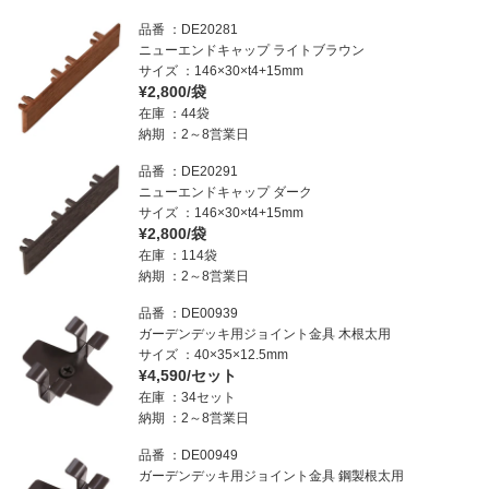
品番
DE20281
ニューエンドキャップ ライトブラウン
サイズ
146×30×t4+15mm
¥2,800/袋
在庫
44袋
納期
2～8営業日
品番
DE20291
ニューエンドキャップ ダーク
サイズ
146×30×t4+15mm
¥2,800/袋
在庫
114袋
納期
2～8営業日
品番
DE00939
ガーデンデッキ用ジョイント金具 木根太用
サイズ
40×35×12.5mm
¥4,590/セット
在庫
34セット
納期
2～8営業日
品番
DE00949
ガーデンデッキ用ジョイント金具 鋼製根太用