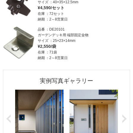
サイズ
40×35×12.5mm
¥4,590/セット
在庫
72セット
納期
2～8営業日
品番
DE20101
ガーデンデッキ用 端部固定金物
サイズ
25×23×14mm
¥2,550/袋
在庫
71袋
納期
2～8営業日
実例写真ギャラリー