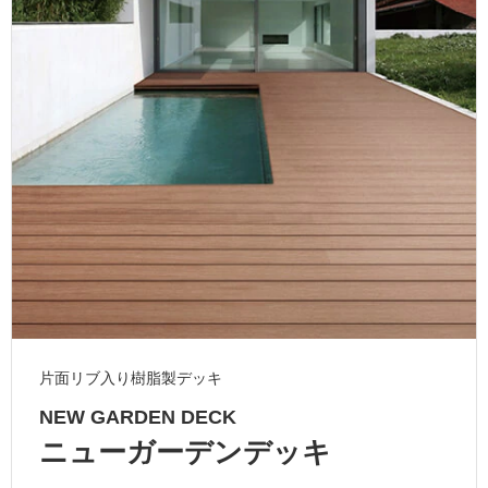
ム
修理お問い合わせ
クレーム公開
自分らしい家づくり
最高のリノベ会社が
みつ
照明
ペット用品
横浜スマート
ショールー
SUVACO
かる
リノベりす
ム
ウェルビーみのお
HDC
説明書・図面検索
水まわり
3年保証
BOX
内装用建材
パネル・壁材
お役立ち情報
住まいの
スタイリング
ロートアイアン
天然石・石材
アイデア
ミラタップ
チャンネル
メンテナンス・
施工材
新商品
オンライン相談
片面リブ入り樹脂製デッキ
NEW GARDEN DECK
ニューガーデンデッキ