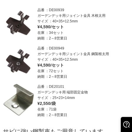
品番
DE00939
ガーデンデッキ用ジョイント金具 木根太用
サイズ
40×35×12.5mm
¥4,590/セット
在庫
34セット
納期
2～8営業日
品番
DE00949
ガーデンデッキ用ジョイント金具 鋼製根太用
サイズ
40×35×12.5mm
¥4,590/セット
在庫
72セット
納期
2～8営業日
品番
DE20101
ガーデンデッキ用 端部固定金物
サイズ
25×23×14mm
¥2,550/袋
在庫
71袋
納期
2～8営業日
サビに強い鋼製束もご用意しています