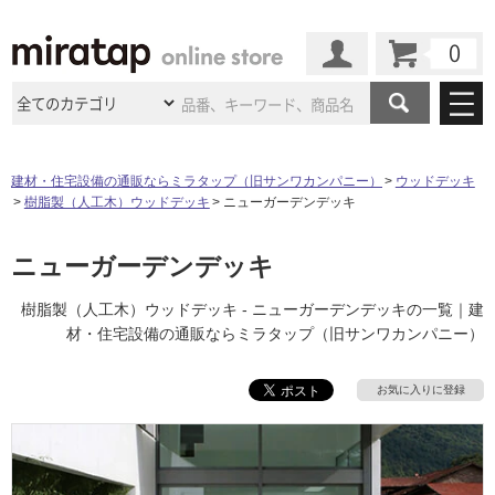
カート
マイページ
商品カテゴリ
建材・住宅設備の通販ならミラタップ（旧サンワカンパニー）
ウッドデッキ
樹脂製（人工木）ウッドデッキ
ニューガーデンデッキ
施工事例
洗面所・水回り
タイル
ショールーム
ニューガーデンデッキ
施工事例
法人案件納入事例
キッチン
浴室（風呂・
バスルー
ム）・
トイレ
ショールームの
ご案内
東京
ショールーム
樹脂製（人工木）ウッドデッキ - ニューガーデンデッキの一覧｜建
ミラタップ
のあるくらし
お客様訪問
インタビュー
ドア（扉）・
建具・玄関
材・住宅設備の通販ならミラタップ（旧サンワカンパニー）
サポート
扉
エクステリア
（外構）
大阪
ショールーム
仙台
ショールーム
店舗・施設事例
その他サービス
お気に入りに登録
ご利用ガイド
初めての方へ
ウッドデッキ
フローリング・
床材
名古屋
ショールーム
京都
ショールーム
ミラタップと
創る家
工事会社紹介
Coziコンシ
よくある質問
お問い合わせ
ASOLIE
ェルジュ
収納
インテリア・
家具
福岡
ショールーム
札幌スマート
ショールー