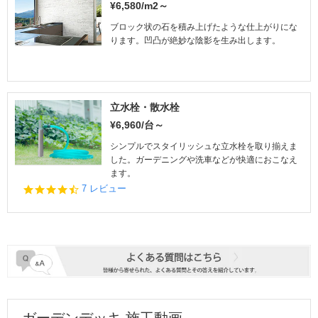
¥6,580/m2～
ブロック状の石を積み上げたような仕上がりにな
ります。凹凸が絶妙な陰影を生み出します。
立水栓・散水栓
¥6,960/台～
シンプルでスタイリッシュな立水栓を取り揃えま
した。ガーデニングや洗車などが快適におこなえ
ます。
4.
7 レビュー
7
s
t
a
r
r
a
t
i
n