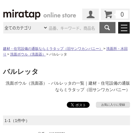
カート
マイページ
商品カテゴリ
建材・住宅設備の通販ならミラタップ（旧サンワカンパニー）
洗面所・水回
り
洗面ボウル（洗面器）
バルレッタ
施工事例
洗面所・水回り
タイル
ショールーム
バルレッタ
施工事例
法人案件納入事例
キッチン
浴室（風呂・
バスルー
ム）・
トイレ
ショールームの
ご案内
東京
ショールーム
洗面ボウル（洗面器） - バルレッタの一覧｜建材・住宅設備の通販
ミラタップ
のあるくらし
お客様訪問
インタビュー
ドア（扉）・
建具・玄関
ならミラタップ（旧サンワカンパニー）
サポート
扉
エクステリア
（外構）
大阪
ショールーム
仙台
ショールーム
店舗・施設事例
その他サービス
お気に入りに登録
ご利用ガイド
初めての方へ
ウッドデッキ
フローリング・
床材
名古屋
ショールーム
京都
ショールーム
ミラタップと
創る家
工事会社紹介
Coziコンシ
1-1（1件中）
よくある質問
お問い合わせ
ASOLIE
ェルジュ
収納
インテリア・
家具
福岡
ショールーム
札幌スマート
ショールー