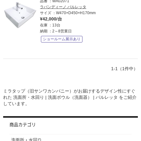
品番
WA02071
ム
修理お問い合わせ
クレーム公開
ラバンディーノ バルレッタ
自分らしい家づくり
最高のリノベ会社が
みつ
照明
ペット用品
横浜スマート
ショールー
サイズ
W470×D450×H170mm
SUVACO
かる
リノベりす
¥42,000/台
ム
ウェルビーみのお
HDC
説明書・図面検索
水まわり
3年保証
BOX
在庫
13台
内装用建材
パネル・壁材
納期
2～8営業日
お役立ち情報
住まいの
スタイリング
ショールーム展示あり
ロートアイアン
天然石・石材
アイデア
ミラタップ
チャンネル
メンテナンス・
施工材
新商品
オンライン相談
1-1（1件中）
ミラタップ（旧サンワカンパニー）がお届けするデザイン性にすぐ
れた
洗面所・水回り | 洗面ボウル（洗面器） | バルレッタ
をご紹介
しています。
商品カテゴリ
洗面所・水回り