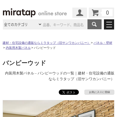
カート
マイページ
商品カテゴリ
建材・住宅設備の通販ならミラタップ（旧サンワカンパニー）
パネル・壁材
内装用木製パネル
バンピーウッド
施工事例
洗面所・水回り
タイル
ショールーム
バンピーウッド
施工事例
法人案件納入事例
キッチン
浴室（風呂・
バスルー
ム）・
トイレ
ショールームの
ご案内
東京
ショールーム
内装用木製パネル - バンピーウッドの一覧｜建材・住宅設備の通販
ミラタップ
のあるくらし
お客様訪問
インタビュー
ドア（扉）・
建具・玄関
ならミラタップ（旧サンワカンパニー）
サポート
扉
エクステリア
（外構）
大阪
ショールーム
仙台
ショールーム
店舗・施設事例
その他サービス
お気に入りに登録
ご利用ガイド
初めての方へ
ウッドデッキ
フローリング・
床材
名古屋
ショールーム
京都
ショールーム
ミラタップと
創る家
工事会社紹介
Coziコンシ
よくある質問
お問い合わせ
ASOLIE
ェルジュ
収納
インテリア・
家具
福岡
ショールーム
札幌スマート
ショールー