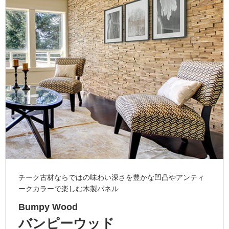
ム
修理お問い合わせ
クレーム公開
自分らしい家づくり
最高のリノベ会社が
みつ
照明
ペット用品
横浜スマート
ショールー
SUVACO
かる
リノベりす
ム
ウェルビーみのお
HDC
説明書・図面検索
水まわり
3年保証
BOX
内装用建材
パネル・壁材
お役立ち情報
住まいの
スタイリング
ロートアイアン
天然石・石材
アイデア
ミラタップ
チャンネル
メンテナンス・
施工材
新商品
オンライン相談
チーク古材ならではの味わい深さを豊かな凹凸やアンティ
ークカラーで楽しむ木製パネル
Bumpy Wood
バンピーウッド