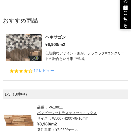
おすすめ商品
ヘキサゴン
¥6,900/m2
伝統的なデザイン・形が、テラコッタ×コンクリー
トの融合という形で登場。
4.
12 レビュー
6
s
t
a
1-3（3件中）
r
r
a
品番
PA10011
t
バンピーウッドラスティックミックス
i
サイズ
W500×H200×t8-16mm
n
¥8,980/m2
g
発注単価
¥8,980/ケース