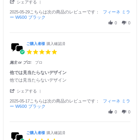
'
b
s
シェアする
S
y
t
こちらは次の商品のレビューです：
h
フィーネ ミラ
2025-05-29
ご
a
ー W600 ブラック
a
購
t
r
0
0
入
i
e
者
n
R
様
g
e
o
シ
v
ご購入者様
購入確認済
n
ン
i
2
プ
5.
e
9
ル
0
w
M
な
s
施主 or プロ:
プロ
b
a
デ
t
y
y
ザ
a
他では見当たらないデザイン
ご
2
イ
r
R
r
他では見当たらないデザイン
購
0
ン
r
e
e
入
2
で
a
v
v
'
シェアする
者
5
洗
t
i
i
S
様
面
i
e
e
こちらは次の商品のレビューです：
h
フィーネ ミラ
2025-05-17
o
台
n
w
w
ー W600 ブラック
a
n
が
g
b
s
r
0
0
2
ス
y
t
e
9
ッ
ご
a
R
M
キ
購
t
e
a
リ
入
i
v
ご購入者様
購入確認済
y
と
者
n
i
2