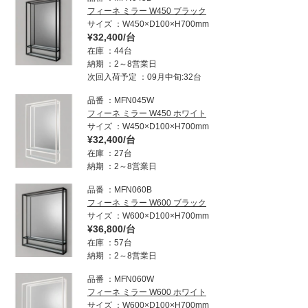
ム
フィーネ ミラー W450 ブラック
修理お問い合わせ
クレーム公開
自分らしい家づくり
最高のリノベ会社が
みつ
照明
ペット用品
サイズ
W450×D100×H700mm
横浜スマート
ショールー
SUVACO
かる
リノベりす
¥32,400/台
ム
ウェルビーみのお
HDC
説明書・図面検索
水まわり
3年保証
在庫
44台
BOX
内装用建材
パネル・壁材
納期
2～8営業日
次回入荷予定
09月中旬:32台
お役立ち情報
住まいの
スタイリング
ロートアイアン
天然石・石材
アイデア
品番
MFN045W
フィーネ ミラー W450 ホワイト
ミラタップ
チャンネル
サイズ
W450×D100×H700mm
メンテナンス・
施工材
新商品
オンライン相談
¥32,400/台
在庫
27台
納期
2～8営業日
品番
MFN060B
フィーネ ミラー W600 ブラック
サイズ
W600×D100×H700mm
¥36,800/台
在庫
57台
納期
2～8営業日
品番
MFN060W
フィーネ ミラー W600 ホワイト
サイズ
W600×D100×H700mm