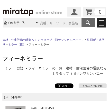
カート
マイページ
商品カテゴリ
建材・住宅設備の通販ならミラタップ（旧サンワカンパニー）
洗面所・水回
り
ミラー（鏡）
フィーネミラー
施工事例
洗面所・水回り
タイル
ショールーム
フィーネミラー
施工事例
法人案件納入事例
キッチン
浴室（風呂・
バスルー
ム）・
トイレ
ショールームの
ご案内
東京
ショールーム
ミラー（鏡） - フィーネミラーの一覧｜建材・住宅設備の通販なら
ミラタップ
のあるくらし
お客様訪問
インタビュー
ドア（扉）・
建具・玄関
ミラタップ（旧サンワカンパニー）
サポート
扉
エクステリア
（外構）
大阪
ショールーム
仙台
ショールーム
店舗・施設事例
その他サービス
お気に入りに登録
ご利用ガイド
初めての方へ
ウッドデッキ
フローリング・
床材
名古屋
ショールーム
京都
ショールーム
1-4（4件中）
ミラタップと
創る家
工事会社紹介
Coziコンシ
よくある質問
お問い合わせ
ASOLIE
ェルジュ
収納
インテリア・
家具
福岡
ショールーム
札幌スマート
ショールー
品番
MFN045B