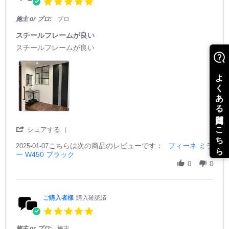
5.
見
様
g
e
0
0
え
o
他
w
2
s
て、
施主 or プロ:
プロ
n
で
b
5
t
と
1
は
y
a
て
スチールフレームが良い
7
見
ご
r
も
R
r
スチールフレームが良い
M
当
購
r
気
e
e
a
た
入
a
に
v
v
y
ら
者
t
入
i
i
2
な
様
i
っ
e
e
0
い
o
n
て
w
w
2
デ
n
g
い
b
s
5
ザ
1
ま
y
t
イ
7
す。
ご
a
ン
M
2
購
t
a
'
シェアする
段
入
i
y
S
に
者
n
2
こちらは次の商品のレビューです：
h
フィーネ ミラ
2025-01-07
な
様
g
0
ー W450 ブラック
a
っ
o
ス
2
r
0
0
て
n
チ
5
e
い
7
ー
R
る
J
ル
e
棚
a
フ
v
ご購入者様
購入確認済
も、
n
レ
i
ガ
5.
2
ー
e
ラ
0
0
ム
w
ス
s
2
が
施主 or プロ:
施主