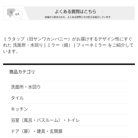
0
用
者
2
し
様
4
ま
o
し
n
た。
1
か
3
な
S
り
ミラタップ（旧サンワカンパニー）がお届けするデザイン性にすぐ
e
狭
れた
洗面所・水回り | ミラー（鏡） | フィーネミラー
をご紹介して
p
い
います。
2
ス
0
ペ
2
ー
4
ス
商品カテゴリ
で
し
た
洗面所・水回り
が、
そ
タイル
こ
に
キッチン
鏡
と
浴室（風呂・バスルーム）・トイレ
収
納
ドア（扉）・建具・玄関扉
棚
ス