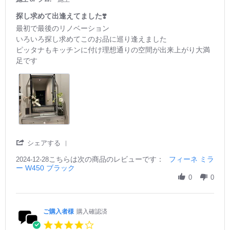
b
板
t
5
良
y
が
a
探し求めて出逢えてました❣️
い
ご
簡
r
R
r
最初で最後のリノベーション
購
単
r
e
e
入
いろいろ探し求めてこのお品に巡り逢えました
に
a
v
v
者
外
ピッタナもキッチンに付け理想通りの空間が出来上がり大満
t
i
i
様
せ
i
足です
e
e
o
る
n
w
w
n
の
g
b
s
7
で、
y
t
J
お
ご
a
a
手
購
t
n
入
入
i
2
れ
者
n
0
も
様
g
2
楽
o
探
'
シェアする
5
で
n
し
S
清
2
求
こちらは次の商品のレビューです：
h
フィーネ ミラ
2024-12-28
潔
8
め
ー W450 ブラック
a
に
D
て
r
0
0
e
出
e
c
逢
R
2
え
e
0
て
v
ご購入者様
購入確認済
2
ま
i
4.
4
し
e