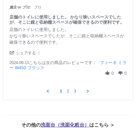
0
た❣️
w
s
施主 or プロ:
プロ
b
t
y
a
店舗のトイレに使用しました。 かなり狭いスペースでした
ご
r
が、そこに鏡と収納棚スペースが確保できるので便利です。
購
r
R
r
店舗のトイレに使用しました。
入
a
e
e
者
かなり狭いスペースでしたが、そこに鏡と収納棚スペースが
t
v
v
様
確保できるので便利です。
i
i
i
o
n
e
e
n
'
g
シェアする
w
w
2
S
b
s
8
こちらは次の商品のレビューです：
h
フィーネ ミラ
2024-09-13
y
t
D
ー W450 ブラック
a
ご
a
e
r
0
0
購
t
c
e
入
i
2
R
者
n
0
e
様
g
1
2
3
2
v
o
店
4
i
n
舗
e
1
の
w
3
ト
b
S
イ
y
e
レ
ご
その他の
洗面台（洗面化粧台）
はこちら ＞
p
に
購
2
使
入