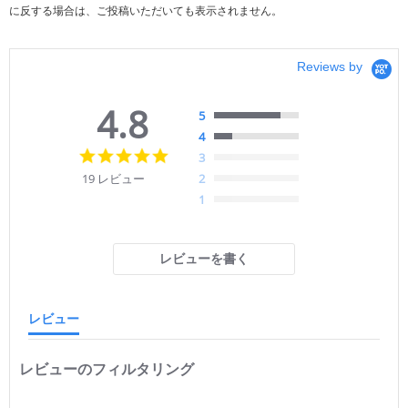
に反する場合は、ご投稿いただいても表示されません。
Reviews by
4.8
5
4
4.
3
8
19 レビュー
2
s
1
t
a
r
r
レビューを書く
a
t
i
n
レビュー
g
レビューのフィルタリング