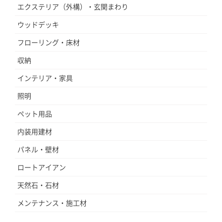
エクステリア（外構）・玄関まわり
ペ
ー
ウッドデッキ
ス
が
確
フローリング・床材
保
で
収納
き
る
インテリア・家具
の
で
照明
便
利
ペット用品
で
す。
内装用建材
パネル・壁材
ロートアイアン
天然石・石材
メンテナンス・施工材