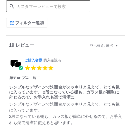
S
フィルター追加
e
a
r
c
h
19 レビュー
並べ替え:
選択
R
e
v
ご購入者様
購入確認済
i
5.
e
0
w
s
施主 or プロ:
施主
s
t
a
シンプルなデザインで洗面台がスッキリと見えて、とても気
r
に入っています。 2段になっている棚も、ガラス板が簡単に
r
外せるので、お手入れも楽で清潔に
a
R
r
シンプルなデザインで洗面台がスッキリと見えて、とても気
t
e
e
に入っています。
i
v
v
2段になっている棚も、ガラス板が簡単に外せるので、お手入
n
i
i
g
れも楽で清潔に使えると思います。
e
e
w
w