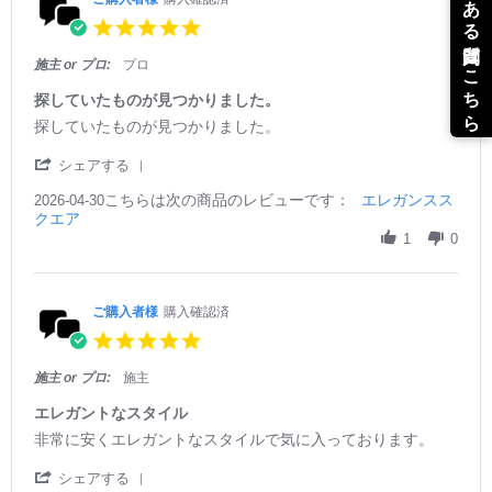
i
5.
e
0
w
s
施主 or プロ:
プロ
s
t
a
探していたものが見つかりました。
r
R
r
探していたものが見つかりました。
r
e
e
a
v
v
'
シェアする
t
i
i
S
i
e
e
こちらは次の商品のレビューです：
h
エレガンスス
2026-04-30
n
w
w
クエア
a
g
b
s
r
1
0
y
t
e
ご
a
R
購
t
e
入
i
v
ご購入者様
購入確認済
者
n
i
5.
様
g
e
0
o
探
w
s
施主 or プロ:
施主
n
し
b
t
3
て
y
a
エレガントなスタイル
0
い
ご
r
R
r
非常に安くエレガントなスタイルで気に入っております。
A
た
購
r
e
e
p
も
入
a
v
v
'
r
の
シェアする
者
t
i
i