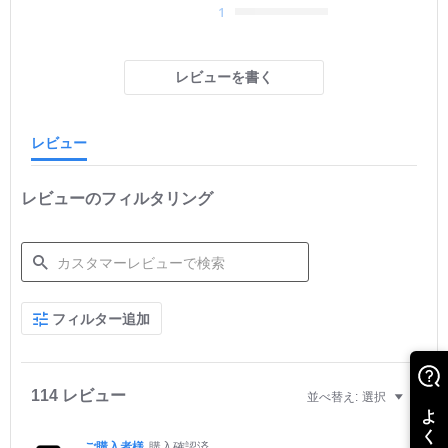
1
t
a
r
r
レビューを書く
a
t
i
n
レビュー
g
レビューのフィルタリング
S
フィルター追加
e
a
r
c
h
114 レビュー
並べ替え:
選択
R
e
v
ご購入者様
購入確認済