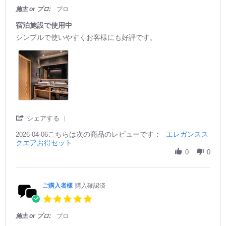
o
デ
w
2
s
施主 or プロ:
プロ
n
ザ
b
6
t
7
イ
y
a
宿泊施設で使用中
A
ン
ご
r
R
r
シンプルで使いやすくお客様にも好評です。
p
が
購
r
e
e
r
シ
入
a
v
v
2
ン
者
t
i
i
0
プ
様
i
e
e
2
ル
o
n
w
w
6
で
n
g
b
s
気
7
y
t
に
A
ご
a
入
p
購
t
っ
r
'
シェアする
入
i
て
2
S
者
n
ま
0
こちらは次の商品のレビューです：
h
エレガンスス
2026-04-06
様
g
す。
2
クエアお得セット
a
o
宿
6
r
0
0
n
泊
e
6
施
R
A
設
e
p
で
v
ご購入者様
購入確認済
r
使
i
5.
2
用
e
0
0
中
w
s
2
施主 or プロ:
プロ
b
t
6