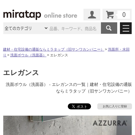
カート
マイページ
商品カテゴリ
建材・住宅設備の通販ならミラタップ（旧サンワカンパニー）
洗面所・水回
り
洗面ボウル（洗面器）
エレガンス
施工事例
洗面所・水回り
タイル
ショールーム
エレガンス
施工事例
法人案件納入事例
キッチン
浴室（風呂・
バスルー
ム）・
トイレ
ショールームの
ご案内
東京
ショールーム
洗面ボウル（洗面器） - エレガンスの一覧｜建材・住宅設備の通販
ミラタップ
のあるくらし
お客様訪問
インタビュー
ドア（扉）・
建具・玄関
ならミラタップ（旧サンワカンパニー）
サポート
扉
エクステリア
（外構）
大阪
ショールーム
仙台
ショールーム
店舗・施設事例
その他サービス
お気に入りに登録
ご利用ガイド
初めての方へ
ウッドデッキ
フローリング・
床材
名古屋
ショールーム
京都
ショールーム
ミラタップと
創る家
工事会社紹介
Coziコンシ
よくある質問
お問い合わせ
ASOLIE
ェルジュ
収納
インテリア・
家具
福岡
ショールーム
札幌スマート
ショールー