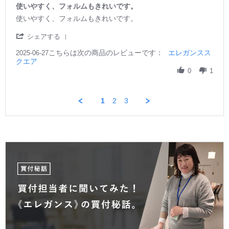
y
a
使いやすく、フォルムもきれいです。
ご
r
R
r
使いやすく、フォルムもきれいです。
購
r
e
e
入
a
v
v
'
シェアする
者
t
i
i
S
様
i
e
e
こちらは次の商品のレビューです：
h
エレガンスス
2025-06-27
o
n
w
w
クエア
a
n
g
b
s
r
0
1
6
y
t
e
A
ご
a
R
p
購
t
e
r
1
2
3
入
i
v
2
者
n
i
0
様
g
e
2
o
使
w
6
n
い
b
2
や
y
7
す
ご
J
く、
購
u
フ
入
n
ォ
者
2
ル
様
0
ム
o
2
も
n
5
き
2
れ
7