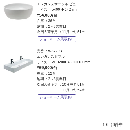
エレガンスサークル ピュ
サイズ
φ400×H142mm
¥34,000/台
在庫
36台
納期
2～8営業日
次回入荷予定
11月中旬:51台
ショールーム展示あり
品番
WA27031
エレガンスダブル
サイズ
W1020×D450×H130mm
¥69,000/台
在庫
12台
納期
2～8営業日
次回入荷予定
10月中旬:81台
11月中旬:54台
ショールーム展示あり
1-6（6件中）