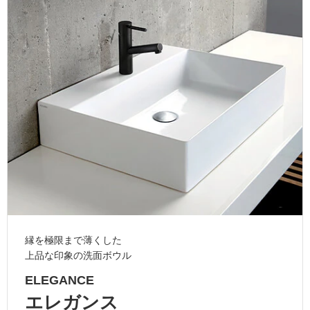
ム
修理お問い合わせ
クレーム公開
自分らしい家づくり
最高のリノベ会社が
みつ
照明
ペット用品
横浜スマート
ショールー
SUVACO
かる
リノベりす
ム
ウェルビーみのお
HDC
説明書・図面検索
水まわり
3年保証
BOX
内装用建材
パネル・壁材
お役立ち情報
住まいの
スタイリング
ロートアイアン
天然石・石材
アイデア
ミラタップ
チャンネル
メンテナンス・
施工材
新商品
オンライン相談
縁を極限まで薄くした
上品な印象の洗面ボウル
ELEGANCE
エレガンス