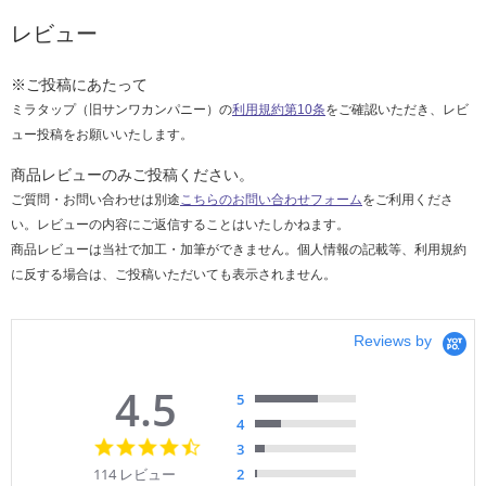
レビュー
※ご投稿にあたって
ミラタップ（旧サンワカンパニー）の
利用規約第10条
をご確認いただき、レビ
ュー投稿をお願いいたします。
商品レビューのみご投稿ください。
ご質問・お問い合わせは別途
こちらのお問い合わせフォーム
をご利用くださ
い。レビューの内容にご返信することはいたしかねます。
商品レビューは当社で加工・加筆ができません。個人情報の記載等、利用規約
に反する場合は、ご投稿いただいても表示されません。
Reviews by
4.5
5
4
4.
3
5
114 レビュー
2
s