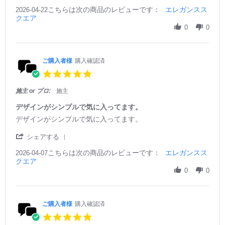
S
2
が
様
i
e
e
こちらは次の商品のレビューです：
h
エレガンスス
2026-04-22
0
見
o
n
w
w
クエア
a
2
つ
n
g
b
s
r
6
か
0
0
3
y
t
e
り
0
ご
a
R
ま
A
購
t
e
し
p
入
i
v
ご購入者様
購入確認済
た。
r
者
n
i
2
5.
様
g
e
0
0
o
エ
w
2
s
施主 or プロ:
施主
n
レ
b
6
t
2
ガ
y
a
デザインがシンプルで気に入ってます。
2
ン
ご
r
R
r
デザインがシンプルで気に入ってます。
A
ト
購
r
e
e
p
な
入
a
v
v
'
r
ス
シェアする
者
t
i
i
S
2
タ
様
i
e
e
こちらは次の商品のレビューです：
h
エレガンスス
2026-04-07
0
イ
o
n
w
w
クエア
a
2
ル
n
g
b
s
r
6
0
0
2
y
t
e
2
ご
a
R
A
購
t
e
p
入
i
v
ご購入者様
購入確認済
r
者
n
i
2
5.
様
g
e
0
0