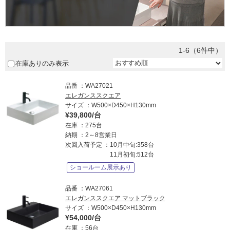
い
J
で
u
す。
n
2
0
2
1-6（6件中）
5
在庫ありのみ表示
品番
WA27021
エレガンススクエア
サイズ
W500×D450×H130mm
¥39,800/台
在庫
275台
納期
2～8営業日
次回入荷予定
10月中旬:358台
11月初旬:512台
ショールーム展示あり
品番
WA27061
エレガンススクエア マットブラック
サイズ
W500×D450×H130mm
¥54,000/台
在庫
56台