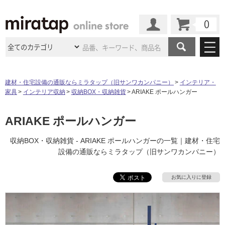
カート
マイページ
商品カテゴリ
建材・住宅設備の通販ならミラタップ（旧サンワカンパニー）
インテリア・
家具
インテリア収納
収納BOX・収納雑貨
ARIAKE ポールハンガー
施工事例
洗面所・水回り
タイル
ショールーム
ARIAKE ポールハンガー
施工事例
法人案件納入事例
キッチン
浴室（風呂・
バスルー
ム）・
トイレ
ショールームの
ご案内
東京
ショールーム
収納BOX・収納雑貨 - ARIAKE ポールハンガーの一覧｜建材・住宅
ミラタップ
のあるくらし
お客様訪問
インタビュー
ドア（扉）・
建具・玄関
設備の通販ならミラタップ（旧サンワカンパニー）
サポート
扉
エクステリア
（外構）
大阪
ショールーム
仙台
ショールーム
店舗・施設事例
その他サービス
お気に入りに登録
ご利用ガイド
初めての方へ
ウッドデッキ
フローリング・
床材
名古屋
ショールーム
京都
ショールーム
ミラタップと
創る家
工事会社紹介
Coziコンシ
よくある質問
お問い合わせ
ASOLIE
ェルジュ
収納
インテリア・
家具
福岡
ショールーム
札幌スマート
ショールー