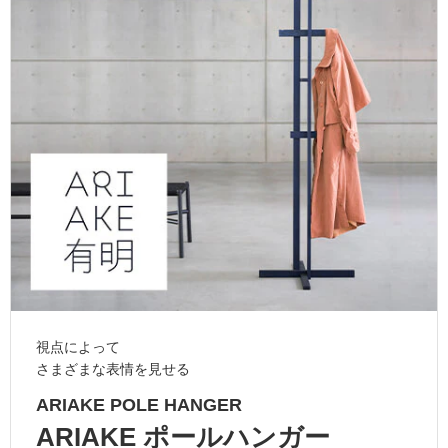
ム
修理お問い合わせ
クレーム公開
自分らしい家づくり
最高のリノベ会社が
みつ
照明
ペット用品
横浜スマート
ショールー
SUVACO
かる
リノベりす
ム
ウェルビーみのお
HDC
説明書・図面検索
水まわり
3年保証
BOX
内装用建材
パネル・壁材
お役立ち情報
住まいの
スタイリング
ロートアイアン
天然石・石材
アイデア
ミラタップ
チャンネル
メンテナンス・
施工材
新商品
オンライン相談
視点によって
さまざまな表情を見せる
ARIAKE POLE HANGER
ARIAKE ポールハンガー