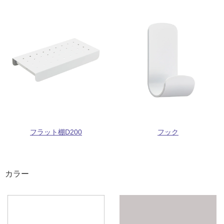
フラット棚D200
フック
カラー