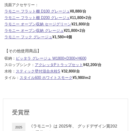
洗面アクセサリー：
ラモニー フラット棚 D100 グレージュ
¥8,880
/台
ラモニー フラット棚 D200 グレージュ
¥11,800
×2台
ラモニー オープン収納 セージグリーン
¥21,800
/台
ラモニー オープン収納 グレージュ
¥21,800
×2台
ラモニー フック グレージュ
¥1,580
×4個
【その他使用商品】
収納：
ピッタラ グレージュ W1800×D300×H600
スロップシンク：
アクレッタPトラップセット
¥42,200
/台
水栓：
スティック壁付混合水栓S
¥32,800
/台
タイル：
スタイル600 ホワイトスモーク
¥5,980
/m2
受賞歴
《
ラモニー
》は
2025
年、
グッドデザイン賞202
2025