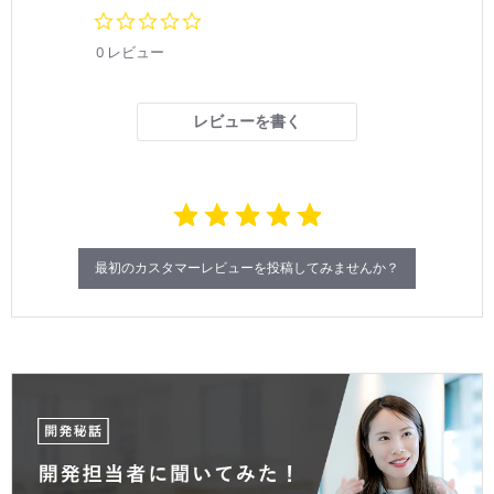
0.
0
0 レビュー
s
t
a
r
レビューを書く
r
a
t
i
n
g
最初のカスタマーレビューを投稿してみませんか？