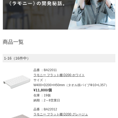
商品一覧
1-16（16件中）
品番
BA22011
ラモニー フラット棚 D200 ホワイト
サイズ
W400×D200×H50mm（タオル掛パイプΦ10×L357）
¥11,800/個
在庫
19個
納期
2～8営業日
品番
BA22012
ラモニー フラット棚 D200 グレージュ