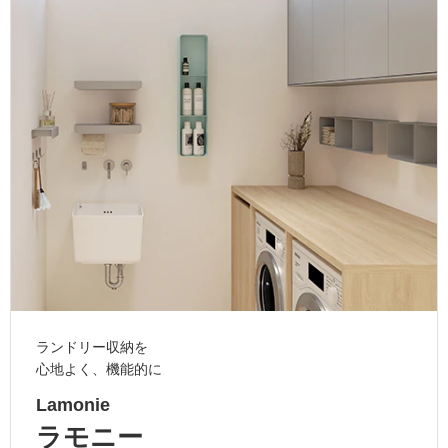
ム
修理お問い合わせ
クレーム公開
自分らしい家づくり
最高のリノベ会社が
みつ
照明
ペット用品
横浜スマート
ショールー
SUVACO
かる
リノベりす
ム
ウェルビーみのお
HDC
説明書・図面検索
水まわり
3年保証
BOX
内装用建材
パネル・壁材
お役立ち情報
住まいの
スタイリング
ロートアイアン
天然石・石材
アイデア
ミラタップ
チャンネル
メンテナンス・
施工材
新商品
オンライン相談
ランドリー収納を
心地よく、機能的に
Lamonie
ラモニー