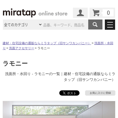
カート
マイページ
商品カテゴリ
建材・住宅設備の通販ならミラタップ（旧サンワカンパニー）
洗面所・水回
り
洗面アクセサリー
ラモニー
施工事例
洗面所・水回り
タイル
ショールーム
ラモニー
施工事例
法人案件納入事例
キッチン
浴室（風呂・
バスルー
ム）・
トイレ
ショールームの
ご案内
東京
ショールーム
洗面所・水回り - ラモニーの一覧｜建材・住宅設備の通販ならミラ
ミラタップ
のあるくらし
お客様訪問
インタビュー
ドア（扉）・
建具・玄関
タップ（旧サンワカンパニー）
サポート
扉
エクステリア
（外構）
大阪
ショールーム
仙台
ショールーム
店舗・施設事例
その他サービス
お気に入りに登録
ご利用ガイド
初めての方へ
ウッドデッキ
フローリング・
床材
名古屋
ショールーム
京都
ショールーム
ミラタップと
創る家
工事会社紹介
Coziコンシ
よくある質問
お問い合わせ
ASOLIE
ェルジュ
収納
インテリア・
家具
福岡
ショールーム
札幌スマート
ショールー