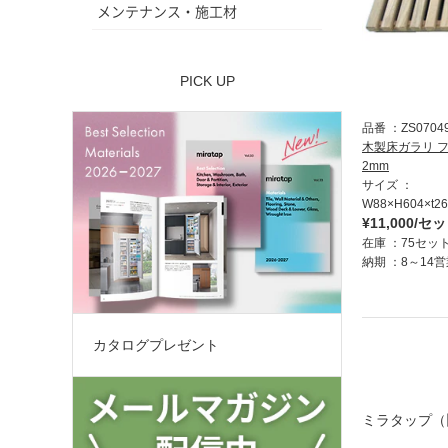
メンテナンス・施工材
PICK UP
品番
ZS0704
木製床ガラリ フ
2mm
サイズ
W88×H604×t2
¥11,000/セ
在庫
75セッ
納期
8～14
カタログプレゼント
ミラタップ（