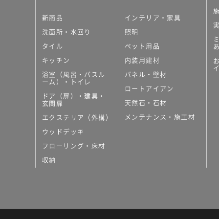
新商品
インテリア・家具
洗面所・水回り
照明
タイル
ペット用品
キッチン
内装用建材
浴室（風呂・バスル
パネル・壁材
ーム）・トイレ
ロートアイアン
ドア（扉）・建具・
天然石・石材
玄関扉
メンテナンス・施工材
エクステリア（外構）
ウッドデッキ
フローリング・床材
収納