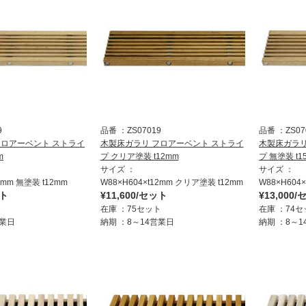
9
品番
ZS07019
品番
ZS07
フロアーベント ストライ
木製床ガラリ フロアーベント ストライ
木製床ガラリ
m
プ クリア塗装 t12mm
プ 無塗装 t1
サイズ
サイズ
2mm 無塗装 t12mm
W88×H604×t12mm クリア塗装 t12mm
W88×H604
ット
¥11,600/セット
¥13,000
ト
在庫
75セット
在庫
74セ
営業日
納期
8～14営業日
納期
8～1