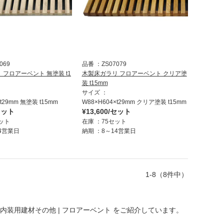
069
品番
ZS07079
 フロアーベント 無塗装 t1
木製床ガラリ フロアーベント クリア塗
装 t15mm
サイズ
×t29mm 無塗装 t15mm
W88×H604×t29mm クリア塗装 t15mm
/セット
¥13,600/セット
ット
在庫
75セット
4営業日
納期
8～14営業日
1-8（8件中）
 内装用建材その他 | フロアーベント
をご紹介しています。