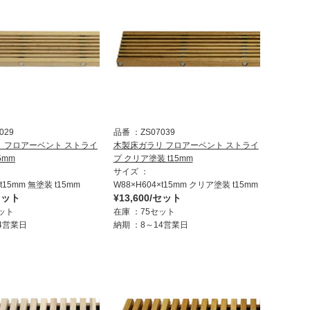
029
品番
ZS07039
 フロアーベント ストライ
木製床ガラリ フロアーベント ストライ
5mm
プ クリア塗装 t15mm
サイズ
×t15mm 無塗装 t15mm
W88×H604×t15mm クリア塗装 t15mm
/セット
¥13,600/セット
ット
在庫
75セット
4営業日
納期
8～14営業日