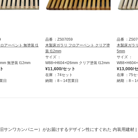
9
品番
ZS07059
品番
ZS07
ロアーベント 無塗装 t1
木製床ガラリ フロアーベント クリア塗
木製床ガラリ
装 t12mm
5mm
サイズ
サイズ
6mm 無塗装 t12mm
W88×H604×t26mm クリア塗装 t12mm
W88×H604
ット
¥11,600/セット
¥13,000
ト
在庫
74セット
在庫
75セ
営業日
納期
8～14営業日
納期
8～1
旧サンワカンパニー）がお届けするデザイン性にすぐれた
内装用建材 |