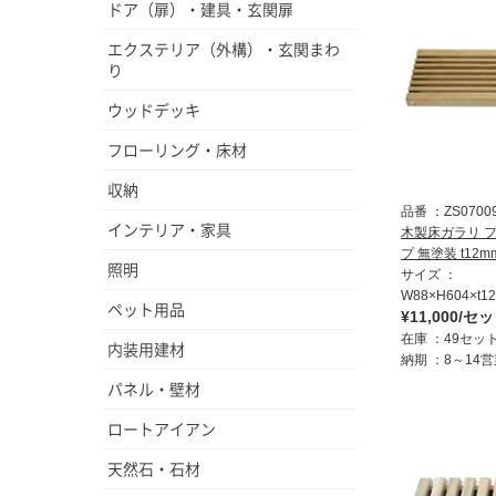
ドア（扉）・建具・玄関扉
エクステリア（外構）・玄関まわ
り
ウッドデッキ
フローリング・床材
収納
品番
ZS0700
インテリア・家具
木製床ガラリ 
プ 無塗装 t12m
照明
サイズ
W88×H604×t1
ペット用品
¥11,000/セ
在庫
49セッ
内装用建材
納期
8～14
パネル・壁材
ロートアイアン
天然石・石材