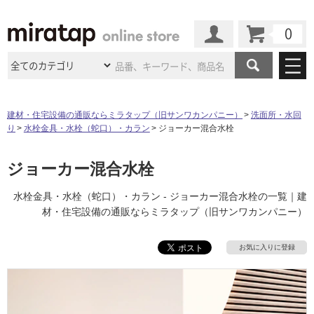
カート
マイページ
商品カテゴリ
建材・住宅設備の通販ならミラタップ（旧サンワカンパニー）
洗面所・水回
り
水栓金具・水栓（蛇口）・カラン
ジョーカー混合水栓
施工事例
洗面所・水回り
タイル
ショールーム
ジョーカー混合水栓
施工事例
法人案件納入事例
キッチン
浴室（風呂・
バスルー
ム）・
トイレ
ショールームの
ご案内
東京
ショールーム
水栓金具・水栓（蛇口）・カラン - ジョーカー混合水栓の一覧｜建
ミラタップ
のあるくらし
お客様訪問
インタビュー
ドア（扉）・
建具・玄関
材・住宅設備の通販ならミラタップ（旧サンワカンパニー）
サポート
扉
エクステリア
（外構）
大阪
ショールーム
仙台
ショールーム
店舗・施設事例
その他サービス
お気に入りに登録
ご利用ガイド
初めての方へ
ウッドデッキ
フローリング・
床材
名古屋
ショールーム
京都
ショールーム
ミラタップと
創る家
工事会社紹介
Coziコンシ
よくある質問
お問い合わせ
ASOLIE
ェルジュ
収納
インテリア・
家具
福岡
ショールーム
札幌スマート
ショールー