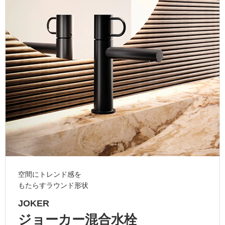
ム
修理お問い合わせ
クレーム公開
自分らしい家づくり
最高のリノベ会社が
みつ
照明
ペット用品
横浜スマート
ショールー
SUVACO
かる
リノベりす
ム
ウェルビーみのお
HDC
説明書・図面検索
水まわり
3年保証
BOX
内装用建材
パネル・壁材
お役立ち情報
住まいの
スタイリング
ロートアイアン
天然石・石材
アイデア
ミラタップ
チャンネル
メンテナンス・
施工材
新商品
オンライン相談
空間にトレンド感を
もたらすラウンド形状
JOKER
ジョーカー混合水栓