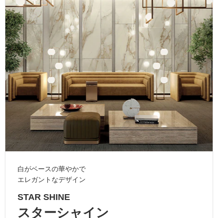
ム
修理お問い合わせ
クレーム公開
自分らしい家づくり
最高のリノベ会社が
みつ
照明
ペット用品
横浜スマート
ショールー
SUVACO
かる
リノベりす
ム
ウェルビーみのお
HDC
説明書・図面検索
水まわり
3年保証
BOX
内装用建材
パネル・壁材
お役立ち情報
住まいの
スタイリング
ロートアイアン
天然石・石材
アイデア
ミラタップ
チャンネル
メンテナンス・
施工材
新商品
オンライン相談
白がベースの華やかで
エレガントなデザイン
STAR SHINE
スターシャイン