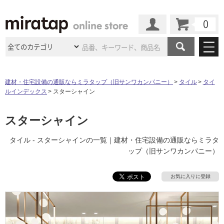
カート
マイページ
商品カテゴリ
建材・住宅設備の通販ならミラタップ（旧サンワカンパニー）
タイル
タイ
ルインデックス
スターシャイン
施工事例
洗面所・水回り
タイル
ショールーム
スターシャイン
施工事例
法人案件納入事例
キッチン
浴室（風呂・
バスルー
ム）・
トイレ
ショールームの
ご案内
東京
ショールーム
タイル - スターシャインの一覧｜建材・住宅設備の通販ならミラタ
ミラタップ
のあるくらし
お客様訪問
インタビュー
ドア（扉）・
建具・玄関
ップ（旧サンワカンパニー）
サポート
扉
エクステリア
（外構）
大阪
ショールーム
仙台
ショールーム
店舗・施設事例
その他サービス
お気に入りに登録
ご利用ガイド
初めての方へ
ウッドデッキ
フローリング・
床材
名古屋
ショールーム
京都
ショールーム
ミラタップと
創る家
工事会社紹介
Coziコンシ
よくある質問
お問い合わせ
ASOLIE
ェルジュ
収納
インテリア・
家具
福岡
ショールーム
札幌スマート
ショールー