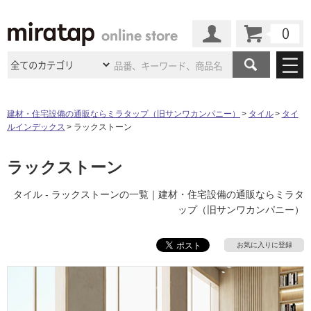
カート
マイページ
商品カテゴリ
建材・住宅設備の通販ならミラタップ（旧サンワカンパニー）
タイル
タイ
ルインデックス
ラックストーン
施工事例
洗面所・水回り
タイル
ショールーム
ラックストーン
施工事例
法人案件納入事例
キッチン
浴室（風呂・
バスルー
ム）・
トイレ
ショールームの
ご案内
東京
ショールーム
タイル - ラックストーンの一覧｜建材・住宅設備の通販ならミラタ
ミラタップ
のあるくらし
お客様訪問
インタビュー
ドア（扉）・
建具・玄関
ップ（旧サンワカンパニー）
サポート
扉
エクステリア
（外構）
大阪
ショールーム
仙台
ショールーム
店舗・施設事例
その他サービス
お気に入りに登録
ご利用ガイド
初めての方へ
ウッドデッキ
フローリング・
床材
名古屋
ショールーム
京都
ショールーム
ミラタップと
創る家
工事会社紹介
Coziコンシ
よくある質問
お問い合わせ
ASOLIE
ェルジュ
収納
インテリア・
家具
福岡
ショールーム
札幌スマート
ショールー