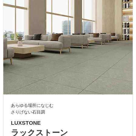
ム
修理お問い合わせ
クレーム公開
自分らしい家づくり
最高のリノベ会社が
みつ
照明
ペット用品
横浜スマート
ショールー
SUVACO
かる
リノベりす
ム
ウェルビーみのお
HDC
説明書・図面検索
水まわり
3年保証
BOX
内装用建材
パネル・壁材
お役立ち情報
住まいの
スタイリング
ロートアイアン
天然石・石材
アイデア
ミラタップ
チャンネル
メンテナンス・
施工材
新商品
オンライン相談
あらゆる場所になじむ
さりげない石目調
LUXSTONE
ラックストーン