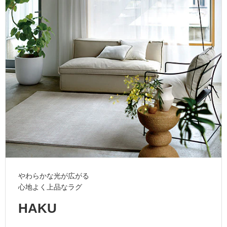
ム
修理お問い合わせ
クレーム公開
自分らしい家づくり
最高のリノベ会社が
みつ
照明
ペット用品
横浜スマート
ショールー
SUVACO
かる
リノベりす
ム
ウェルビーみのお
HDC
説明書・図面検索
水まわり
3年保証
BOX
内装用建材
パネル・壁材
お役立ち情報
住まいの
スタイリング
ロートアイアン
天然石・石材
アイデア
ミラタップ
チャンネル
メンテナンス・
施工材
新商品
オンライン相談
やわらかな光が広がる
心地よく上品なラグ
HAKU