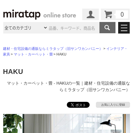
カート
マイページ
商品カテゴリ
建材・住宅設備の通販ならミラタップ（旧サンワカンパニー）
インテリア・
家具
マット・カーペット・畳
HAKU
施工事例
洗面所・水回り
タイル
ショールーム
HAKU
施工事例
法人案件納入事例
キッチン
浴室（風呂・
バスルー
ム）・
トイレ
ショールームの
ご案内
東京
ショールーム
マット・カーペット・畳 - HAKUの一覧｜建材・住宅設備の通販な
ミラタップ
のあるくらし
お客様訪問
インタビュー
ドア（扉）・
建具・玄関
らミラタップ（旧サンワカンパニー）
サポート
扉
エクステリア
（外構）
大阪
ショールーム
仙台
ショールーム
店舗・施設事例
その他サービス
お気に入りに登録
ご利用ガイド
初めての方へ
ウッドデッキ
フローリング・
床材
名古屋
ショールーム
京都
ショールーム
ミラタップと
創る家
工事会社紹介
Coziコンシ
よくある質問
お問い合わせ
ASOLIE
ェルジュ
収納
インテリア・
家具
福岡
ショールーム
札幌スマート
ショールー