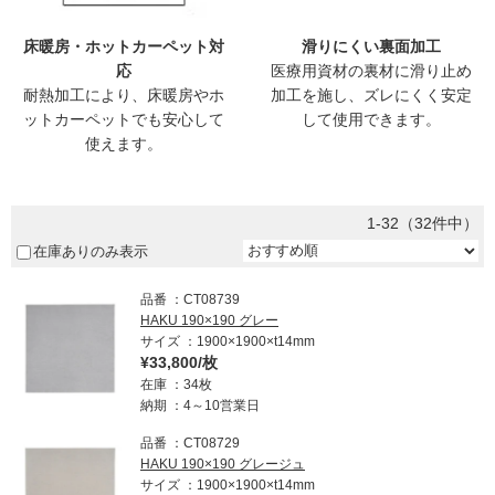
床暖房・ホットカーペット対
滑りにくい裏面加工
応
医療用資材の裏材に滑り止め
耐熱加工により、床暖房やホ
加工を施し、ズレにくく安定
ットカーペットでも安心して
して使用できます。
使えます。
1-32（32件中）
在庫ありのみ表示
品番
CT08739
HAKU 190×190 グレー
サイズ
1900×1900×t14mm
¥33,800/枚
在庫
34枚
納期
4～10営業日
品番
CT08729
HAKU 190×190 グレージュ
サイズ
1900×1900×t14mm