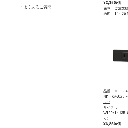
¥3,150/個
よくあるご質問
在庫
ご注文
納期
14～2
品番
ME0364
NK・KAGコン
ック
サイズ
W130±1×H35
く）
¥6,850/個