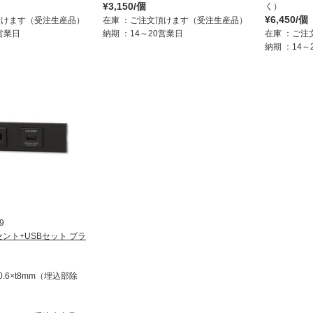
¥3,150/個
く）
¥6,450/個
頂けます（受注生産品）
在庫
ご注文頂けます（受注生産品）
0営業日
納期
14～20営業日
在庫
ご注
納期
14～
9
セント+USBセット ブラ
±0.6×t8mm（埋込部除