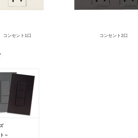
コンセント1口
コンセント2口
ズ
ズ
ット～