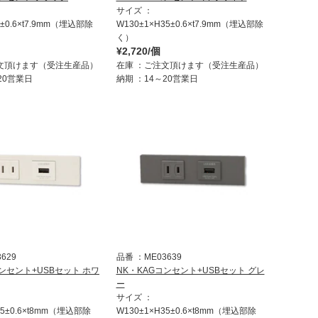
サイズ
5±0.6×t7.9mm（埋込部除
W130±1×H35±0.6×t7.9mm（埋込部除
く）
¥2,720/個
文頂けます（受注生産品）
在庫
ご注文頂けます（受注生産品）
20営業日
納期
14～20営業日
3629
品番
ME03639
コンセント+USBセット ホワ
NK・KAGコンセント+USBセット グレ
ー
サイズ
35±0.6×t8mm（埋込部除
W130±1×H35±0.6×t8mm（埋込部除