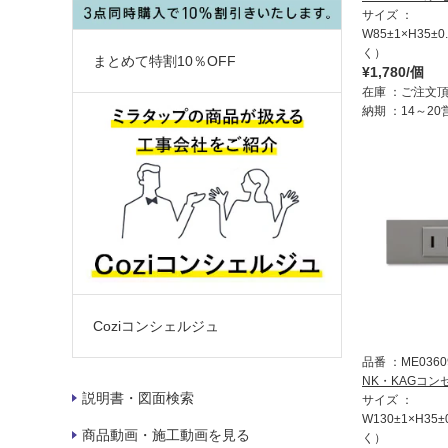
サイズ
W85±1×H35±
く）
まとめて特割10％OFF
¥1,780/個
在庫
ご注文
納期
14～2
Coziコンシェルジュ
品番
ME0360
NK・KAGコン
説明書・図面検索
サイズ
W130±1×H35
商品動画・施工動画を見る
く）