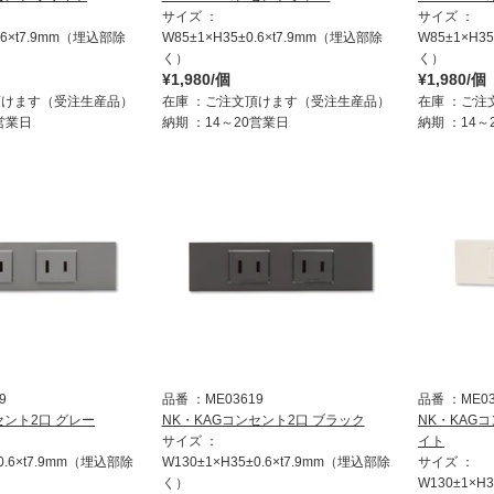
サイズ
サイズ
0.6×t7.9mm（埋込部除
W85±1×H35±0.6×t7.9mm（埋込部除
W85±1×H3
く）
く）
¥1,980/個
¥1,980/個
頂けます（受注生産品）
在庫
ご注文頂けます（受注生産品）
在庫
ご注
0営業日
納期
14～20営業日
納期
14～
9
品番
ME03619
品番
ME0
セント2口 グレー
NK・KAGコンセント2口 ブラック
NK・KAG
サイズ
イト
±0.6×t7.9mm（埋込部除
W130±1×H35±0.6×t7.9mm（埋込部除
サイズ
く）
W130±1×H