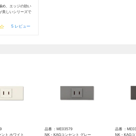
極め、エッジの効い
が美しいシリーズで
4.
5 レビュー
0
s
t
a
）
r
r
a
t
i
n
g
9
品番
ME03579
品番
ME0
セント ホワイト
NK・KAGコンセント グレー
NK・KAG